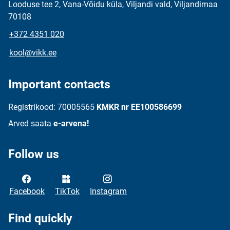
Looduse tee 2, Vana-Võidu küla, Viljandi vald, Viljandimaa
70108
+372 4351 020
kool@vikk.ee
Important contacts
Registrikood: 70005565
KMKR nr EE100586699
Arved saata
e-arvena!
Follow us
Facebook
TikTok
Instagram
Find quickly