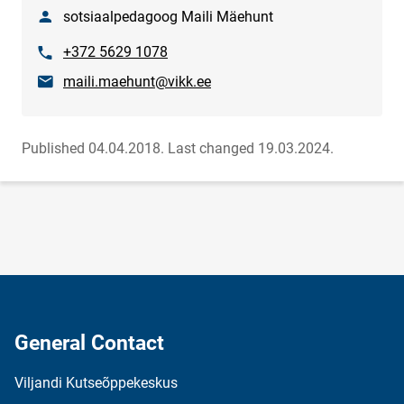
Nimetus
sotsiaalpedagoog Maili Mäehunt
Phone
+372 5629 1078
E-mail
maili.maehunt@vikk.ee
Published 04.04.2018.
Last changed 19.03.2024.
General Contact
Viljandi Kutseõppekeskus