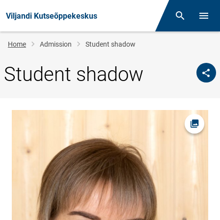
Viljandi Kutseõppekeskus
Otsing
Open/
Breadcrumb
Home
Admission
Student shadow
Student shadow
Open pi