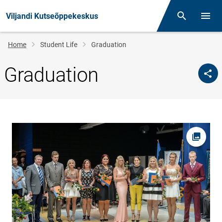
Viljandi Kutseõppekeskus
Otsing
Open/
Breadcrumb
Home
Student Life
Graduation
Graduation
Open pi