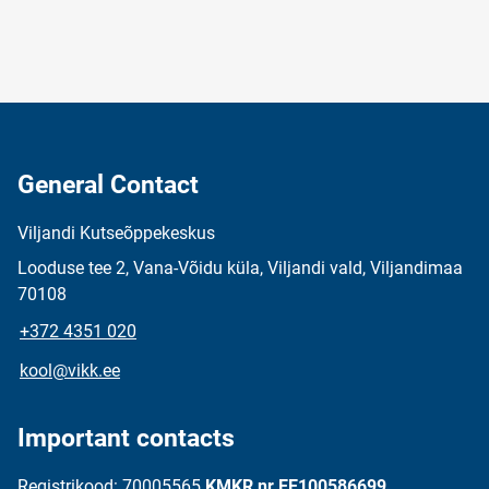
General Contact
Viljandi Kutseõppekeskus
Looduse tee 2, Vana-Võidu küla, Viljandi vald, Viljandimaa
70108
+372 4351 020
kool@vikk.ee
Important contacts
Registrikood: 70005565
KMKR nr EE100586699