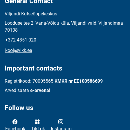
General Contact
Viljandi Kutseõppekeskus
Looduse tee 2, Vana-Võidu küla, Viljandi vald, Viljandimaa
70108
+372 4351 020
kool@vikk.ee
Important contacts
Registrikood: 70005565
KMKR nr EE100586699
Arved saata
e-arvena!
Follow us
Facebook
TikTok
Instagram