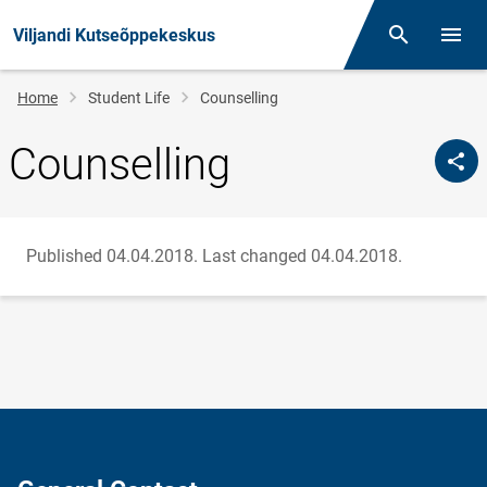
Viljandi Kutseõppekeskus
Otsing
Open/
Breadcrumb
Home
Student Life
Counselling
Counselling
Published 04.04.2018.
Last changed 04.04.2018.