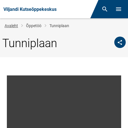
Viljandi Kutseõppekeskus
Otsing
Menüü
Jälglink
Avaleht
Õppetöö
Tunniplaan
Tunniplaan