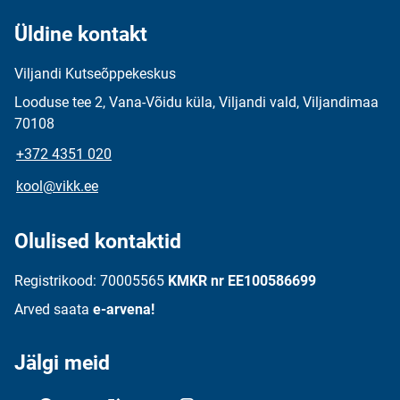
Üldine kontakt
Viljandi Kutseõppekeskus
Looduse tee 2, Vana-Võidu küla, Viljandi vald, Viljandimaa
70108
+372 4351 020
kool@vikk.ee
Olulised kontaktid
Registrikood: 70005565
KMKR nr EE100586699
Arved saata
e-arvena!
Jälgi meid