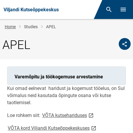
Viljandi Kutseõppekeskus
Otsing
Open/
Breadcrumb
Home
Studies
APEL
APEL
Varemõpitu ja töökogemuse arvestamine
Kui omad eelnevat haridust ja kogemust tööelus, on Sul
võimalus neid kasutada õpingute osana või kutse
taotlemisel.
link opens on new pa
Loe rohkem siit:
VÕTA kutsehariduses
link opens on new p
VÕTA kord Viljandi Kutseõppekeskuses