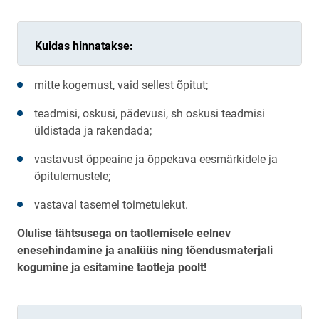
Kuidas hinnatakse:
mitte kogemust, vaid sellest õpitut;
teadmisi, oskusi, pädevusi, sh oskusi teadmisi
üldistada ja rakendada;
vastavust õppeaine ja õppekava eesmärkidele ja
õpitulemustele;
vastaval tasemel toimetulekut.
Olulise tähtsusega on taotlemisele eelnev
enesehindamine ja analüüs ning tõendusmaterjali
kogumine ja esitamine taotleja poolt!