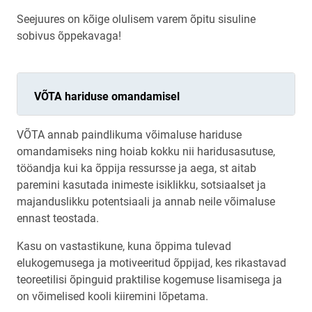
Seejuures on kõige olulisem varem õpitu sisuline
sobivus õppekavaga!
VÕTA hariduse omandamisel
VÕTA annab paindlikuma võimaluse hariduse
omandamiseks ning hoiab kokku nii haridusasutuse,
tööandja kui ka õppija ressursse ja aega, st aitab
paremini kasutada inimeste isiklikku, sotsiaalset ja
majanduslikku potentsiaali ja annab neile võimaluse
ennast teostada.
Kasu on vastastikune, kuna õppima tulevad
elukogemusega ja motiveeritud õppijad, kes rikastavad
teoreetilisi õpinguid praktilise kogemuse lisamisega ja
on võimelised kooli kiiremini lõpetama.