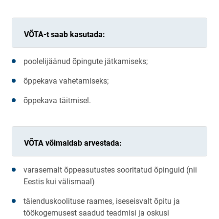
VÕTA-t saab kasutada:
poolelijäänud õpingute jätkamiseks;
õppekava vahetamiseks;
õppekava täitmisel.
VÕTA võimaldab arvestada:
varasemalt õppeasutustes sooritatud õpinguid (nii
Eestis kui välismaal)
täienduskoolituse raames, iseseisvalt õpitu ja
töökogemusest saadud teadmisi ja oskusi