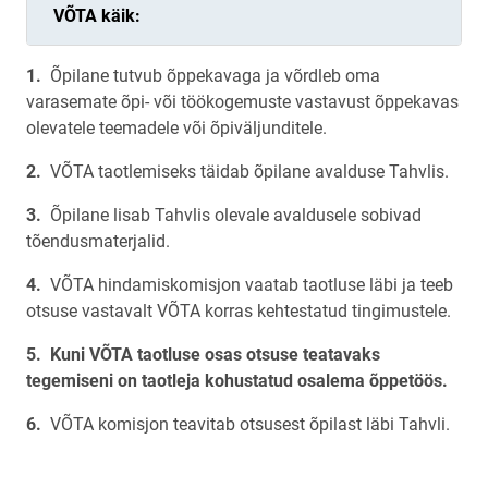
VÕTA käik:
Õpilane tutvub õppekavaga ja võrdleb oma
varasemate õpi- või töökogemuste vastavust õppekavas
olevatele teemadele või õpiväljunditele.
VÕTA taotlemiseks täidab õpilane avalduse Tahvlis.
Õpilane lisab Tahvlis olevale avaldusele sobivad
tõendusmaterjalid.
VÕTA hindamiskomisjon vaatab taotluse läbi ja teeb
otsuse vastavalt VÕTA korras kehtestatud tingimustele.
Kuni VÕTA taotluse osas otsuse teatavaks
tegemiseni on taotleja kohustatud osalema õppetöös.
VÕTA komisjon teavitab otsusest õpilast läbi Tahvli.