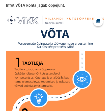
Infot VÕTA kohta jagab õppejuht.
Open pi