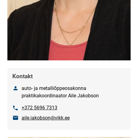
Kontakt
Nimetus
auto- ja metalliõppeosakonna
praktikakoordinaator Aile Jakobson
Phone
+372 5696 7313
E-mail
aile.jakobson@vikk.ee