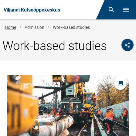
Viljandi Kutseõppekeskus
Otsing
Open/
Breadcrumb
Home
Admission
Work-based studies
Work-based studies
Open pi