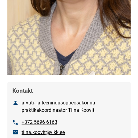
Kontakt
Nimetus
arvuti- ja teenindusõppeosakonna
praktikakoordinaator Tiina Koovit
Phone
+372 5696 6163
E-mail
tiina.koovit@vikk.ee