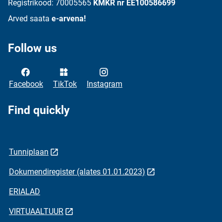
Registrikood: 70005565
KMKR nr EE100586699
Arved saata
e-arvena!
Follow us
Facebook
TikTok
Instagram
Find quickly
Tunniplaan
Dokumendiregister (alates 01.01.2023)
ERIALAD
VIRTUAALTUUR