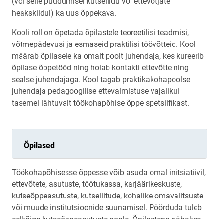
(või selle puudumisel kutseliidu või ettevõtjate
heakskiidul) ka uus õppekava.
Kooli roll on õpetada õpilastele teoreetilisi teadmisi,
võtmepädevusi ja esmaseid praktilisi töövõtteid. Kool
määrab õpilasele ka omalt poolt juhendaja, kes kureerib
õpilase õppetööd ning hoiab kontakti ettevõtte ning
sealse juhendajaga. Kool tagab praktikakohapoolse
juhendaja pedagoogilise ettevalmistuse vajalikul
tasemel lähtuvalt töökohapõhise õppe spetsiifikast.
Õpilased
Töökohapõhisesse õppesse võib asuda omal initsiatiivil,
ettevõtete, asutuste, töötukassa, karjäärikeskuste,
kutseõppeasutuste, kutseliitude, kohalike omavalitsuste
või muude institutsioonide suunamisel. Pöörduda tuleb