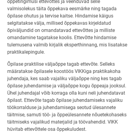
õppetingimusi ettevõttes ja veenduvad selle
valmisolekus täita õppekava eesmärke ning tagada
õpilase ohutus ja tervise kaitse. Hindamise käigus
selgitatakse välja, millised õppekavas kirjeldatud
õpiväljundid on omandatavad ettevõttes ja milliste
omandamine tagatakse koolis. Ettevõtte hindamise
tulemusena valmib kirjalik eksperthinnang, mis lisatakse
praktikalepingule.
Õpilase praktilise väljaõppe tagab ettevõte. Selleks
määratakse õpilasele koostöös VIKKiga praktikakoha
juhendaja, kes saab vajaliku väljaõppe ning kes tagab
õpilase juhendamise ja väljaõppe kogu õppeaja jooksul.
Ühel juhendajal võib korraga olla kuni neli juhendatavat
õpilast. Ettevõte tagab õpilase juhendamiseks vajaliku
töökorralduse ja juhendamisega seotud ülesannete
täitmise, samuti töö- ja õppeülesannete nõuetekohaseks
täitmiseks vajalikud materjalid ja töövahendid. VIKK
hüvitab ettevõttele osa õppekuludest.