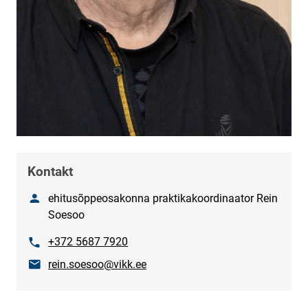
Kontakt
Nimi
ehitusõppeosakonna praktikakoordinaator Rein
Soesoo
Telefon
+372 5687 7920
E-post
rein.soesoo@vikk.ee