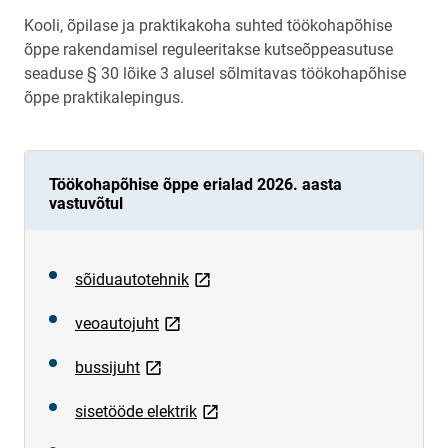
Kooli, õpilase ja praktikakoha suhted töökohapõhise
õppe rakendamisel reguleeritakse kutseõppeasutuse
seaduse § 30 lõike 3 alusel sõlmitavas töökohapõhise
õppe praktikalepingus.
Töökohapõhise õppe erialad 2026. aasta
vastuvõtul
link opens on new page
sõiduautotehnik
link opens on new page
veoautojuht
link opens on new page
bussijuht
link opens on new page
sisetööde elektrik