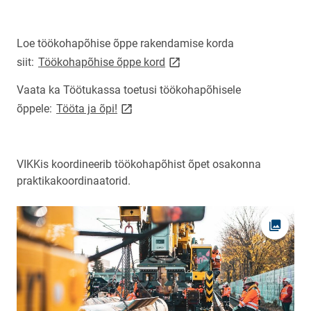
Loe töökohapõhise õppe rakendamise korda
link opens on new page
siit:
Töökohapõhise õppe kord
Vaata ka Töötukassa toetusi töökohapõhisele
link opens on new page
õppele:
Tööta ja õpi!
VIKKis koordineerib töökohapõhist õpet osakonna
praktikakoordinaatorid.
Ava fot