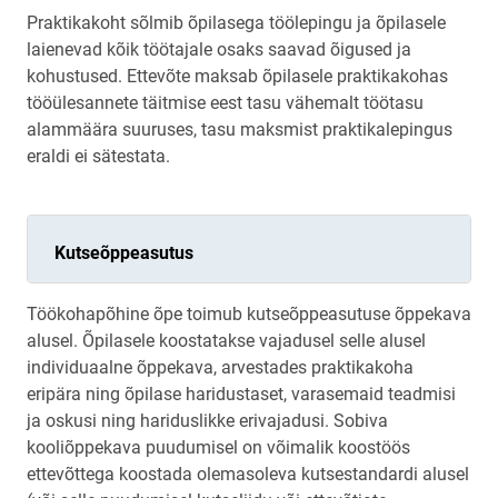
Praktikakoht sõlmib õpilasega töölepingu ja õpilasele
laienevad kõik töötajale osaks saavad õigused ja
kohustused. Ettevõte maksab õpilasele praktikakohas
tööülesannete täitmise eest tasu vähemalt töötasu
alammäära suuruses, tasu maksmist praktikalepingus
eraldi ei sätestata.
Kutseõppeasutus
Töökohapõhine õpe toimub kutseõppeasutuse õppekava
alusel. Õpilasele koostatakse vajadusel selle alusel
individuaalne õppekava, arvestades praktikakoha
eripära ning õpilase haridustaset, varasemaid teadmisi
ja oskusi ning hariduslikke erivajadusi. Sobiva
kooliõppekava puudumisel on võimalik koostöös
ettevõttega koostada olemasoleva kutsestandardi alusel