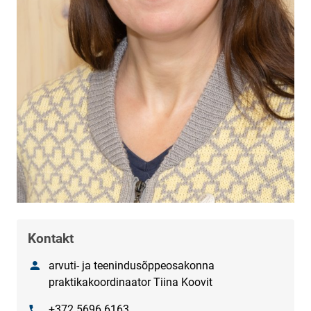
Kontakt
Nimi
arvuti- ja teenindusõppeosakonna
praktikakoordinaator Tiina Koovit
Telefon
+372 5696 6163