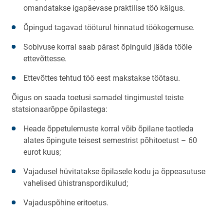
omandatakse igapäevase praktilise töö käigus.
Õpingud tagavad tööturul hinnatud töökogemuse.
Sobivuse korral saab pärast õpinguid jääda tööle
ettevõttesse.
Ettevõttes tehtud töö eest makstakse töötasu.
Õigus on saada toetusi samadel tingimustel teiste
statsionaarõppe õpilastega:
Heade õppetulemuste korral võib õpilane taotleda
alates õpingute teisest semestrist põhitoetust – 60
eurot kuus;
Vajadusel hüvitatakse õpilasele kodu ja õppeasutuse
vahelised ühistranspordikulud;
Vajaduspõhine eritoetus.