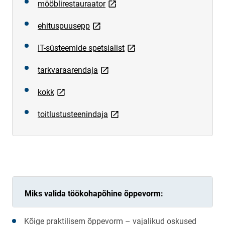
link opens on new page
mööblirestauraator
link opens on new page
ehituspuusepp
link opens on new page
IT-süsteemide spetsialist
link opens on new page
tarkvaraarendaja
link opens on new page
kokk
link opens on new page
toitlustusteenindaja
Miks valida töökohapõhine õppevorm:
Kõige praktilisem õppevorm – vajalikud oskused