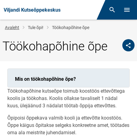
Viljandi Kutseõppekeskus
Otsing
Menüü
Jälglink
Avaleht
Tule õpi!
Töökohapõhine õpe
Töökohapõhine õpe
Mis on töökohapõhine õpe?
Töökohapõhine kutseõpe toimub koostöös ettevõttega
koolis ja töökohas. Koolis ollakse tavaliselt 1 nädal
kuus, ülejäänud 3 nädalat töötab õppija ettevõttes.
Õpipoisi õppekava valmib kooli ja ettevõtte koostöös.
Õppe käigus õpitakse selgeks konkreetne amet, töötades
oma ala meistrite juhendamisel.