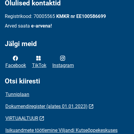
Olulised kontaktid
Registrikood: 70005565
KMKR nr EE100586699
Arved saata
e-arvena!
Jälgi meid
Facebook
TikTok
Instagram
Otsi kiiresti
Tunniplaan
Dokumendiregister (alates 01.01.2023)
VIRTUAALTUUR
Isikuandmete töötlemine Viljandi Kutseõppekeskuses