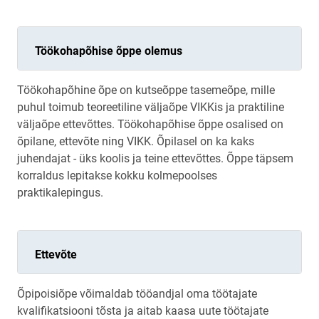
Töökohapõhise õppe olemus
Töökohapõhine õpe on kutseõppe tasemeõpe, mille
puhul toimub teoreetiline väljaõpe VIKKis ja praktiline
väljaõpe ettevõttes. Töökohapõhise õppe osalised on
õpilane, ettevõte ning VIKK. Õpilasel on ka kaks
juhendajat - üks koolis ja teine ettevõttes. Õppe täpsem
korraldus lepitakse kokku kolmepoolses
praktikalepingus.
Ettevõte
Õpipoisiõpe võimaldab tööandjal oma töötajate
kvalifikatsiooni tõsta ja aitab kaasa uute töötajate