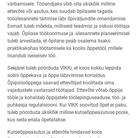
värbamisele. Tööandjaks võib olla ükskõik milline
ettevõte või asutus, kes suudab õpilasele tagada
tööülesannete täitmise läbi õpiväljundite omandamise.
Esmalt tuleb mõelda, milliseid teadmisi ja oskusi töötaja
vajab. Õpilase töökoormuse ja -ülesannete planeerimisel
tuleb arvestada, et õpilane peab osalema lisaks
praktikakohas töötamisele ka koolis õppetööl, millele
lisandub iseseisev töö.
Seejärel tuleb pöörduda VIKKi, et koos kokku leppida
sobiv õppekava ja õppe läbiviimise korraldus.
Õpipoisiõppega saavad ettevõtjad koolitada oma
vajadustele vastavaid töötajad. Ettevõte võtab õppija
tööle ja kohaldab õppijatele töölepinguseaduse, töö- ja
puhkeaja regulatsiooni. Kui VIKK soovitud õpet ei paku,
tuleb pöörduda ükskõik millise kutseõppeasutuse poole,
kus seda eriala õpetatakse.
Kutseõppeasutus ja ettevõte hindavad koos