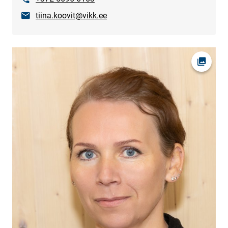
E-post
tiina.koovit@vikk.ee
Ava fot