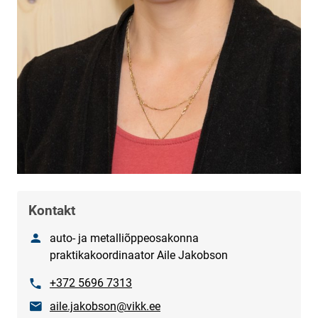
Kontakt
Nimi
auto- ja metalliõppeosakonna
praktikakoordinaator Aile Jakobson
Telefon
+372 5696 7313
E-post
aile.jakobson@vikk.ee