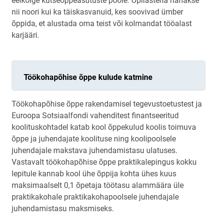
eelkõige kutseõppeasutuste poole. Õpilastena nähakse
nii noori kui ka täiskasvanuid, kes soovivad ümber
õppida, et alustada oma teist või kolmandat tööalast
karjääri.
Töökohapõhise õppe kulude katmine
Töökohapõhise õppe rakendamisel tegevustoetustest ja
Euroopa Sotsiaalfondi vahenditest finantseeritud
koolituskohtadel katab kool õppekulud koolis toimuva
õppe ja juhendajate koolituse ning koolipoolsele
juhendajale makstava juhendamistasu ulatuses.
Vastavalt töökohapõhise õppe praktikalepingus kokku
lepitule kannab kool ühe õppija kohta ühes kuus
maksimaalselt 0,1 õpetaja töötasu alammäära üle
praktikakohale praktikakohapoolsele juhendajale
juhendamistasu maksmiseks.