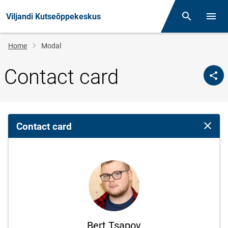
Viljandi Kutseõppekeskus
Otsing
Open/
Breadcrumb
Home
Modal
Contact card
Contact card
Close 
Bert Tsapov