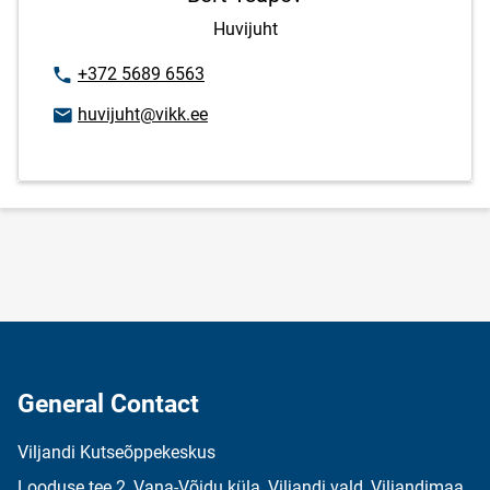
Huvijuht
Phone number
+372 5689 6563
Email address
huvijuht@vikk.ee
General Contact
Viljandi Kutseõppekeskus
Looduse tee 2, Vana-Võidu küla, Viljandi vald, Viljandimaa