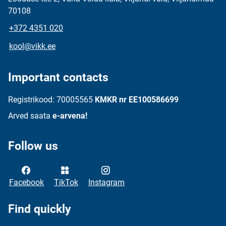
70108
+372 4351 020
kool@vikk.ee
Important contacts
Registrikood: 70005565
KMKR nr EE100586699
Arved saata
e-arvena!
Follow us
Facebook
TikTok
Instagram
Find quickly