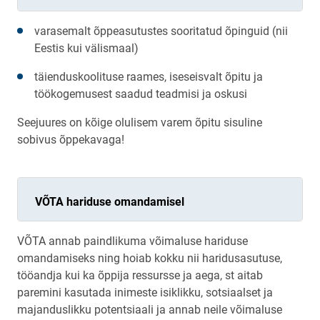
varasemalt õppeasutustes sooritatud õpinguid (nii
Eestis kui välismaal)
täienduskoolituse raames, iseseisvalt õpitu ja
töökogemusest saadud teadmisi ja oskusi
Seejuures on kõige olulisem varem õpitu sisuline
sobivus õppekavaga!
VÕTA hariduse omandamisel
VÕTA annab paindlikuma võimaluse hariduse
omandamiseks ning hoiab kokku nii haridusasutuse,
tööandja kui ka õppija ressursse ja aega, st aitab
paremini kasutada inimeste isiklikku, sotsiaalset ja
majanduslikku potentsiaali ja annab neile võimaluse