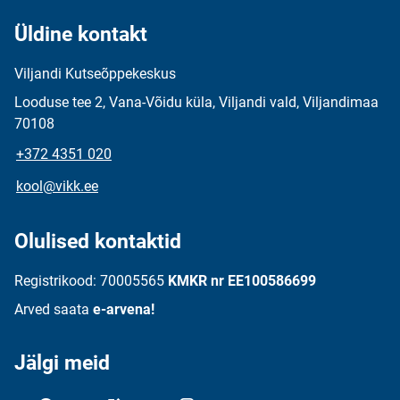
Üldine kontakt
Viljandi Kutseõppekeskus
Looduse tee 2, Vana-Võidu küla, Viljandi vald, Viljandimaa
70108
+372 4351 020
kool@vikk.ee
Olulised kontaktid
Registrikood: 70005565
KMKR nr EE100586699
Arved saata
e-arvena!
Jälgi meid