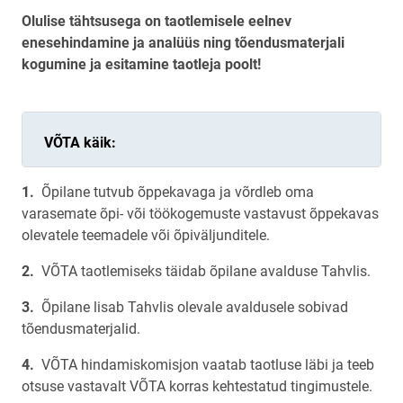
Olulise tähtsusega on taotlemisele eelnev
enesehindamine ja analüüs ning tõendusmaterjali
kogumine ja esitamine taotleja poolt!
VÕTA käik:
Õpilane tutvub õppekavaga ja võrdleb oma
varasemate õpi- või töökogemuste vastavust õppekavas
olevatele teemadele või õpiväljunditele.
VÕTA taotlemiseks täidab õpilane avalduse Tahvlis.
Õpilane lisab Tahvlis olevale avaldusele sobivad
tõendusmaterjalid.
VÕTA hindamiskomisjon vaatab taotluse läbi ja teeb
otsuse vastavalt VÕTA korras kehtestatud tingimustele.