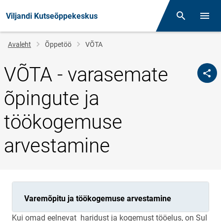
Viljandi Kutseõppekeskus
Otsing
Menüü
Jälglink
Avaleht
Õppetöö
VÕTA
VÕTA - varasemate
õpingute ja
töökogemuse
arvestamine
Varemõpitu ja töökogemuse arvestamine
Kui omad eelnevat haridust ja kogemust tööelus, on Sul