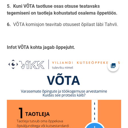
Kuni VÕTA taotluse osas otsuse teatavaks
tegemiseni on taotleja kohustatud osalema õppetöös.
VÕTA komisjon teavitab otsusest õpilast läbi Tahvli.
Infot VÕTA kohta jagab õppejuht.
Ava fot