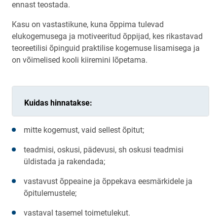
ennast teostada.
Kasu on vastastikune, kuna õppima tulevad
elukogemusega ja motiveeritud õppijad, kes rikastavad
teoreetilisi õpinguid praktilise kogemuse lisamisega ja
on võimelised kooli kiiremini lõpetama.
Kuidas hinnatakse:
mitte kogemust, vaid sellest õpitut;
teadmisi, oskusi, pädevusi, sh oskusi teadmisi
üldistada ja rakendada;
vastavust õppeaine ja õppekava eesmärkidele ja
õpitulemustele;
vastaval tasemel toimetulekut.