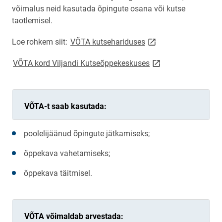
võimalus neid kasutada õpingute osana või kutse
taotlemisel.
link opens on new pa
Loe rohkem siit:
VÕTA kutsehariduses
link opens on new p
VÕTA kord Viljandi Kutseõppekeskuses
VÕTA-t saab kasutada:
poolelijäänud õpingute jätkamiseks;
õppekava vahetamiseks;
õppekava täitmisel.
VÕTA võimaldab arvestada: