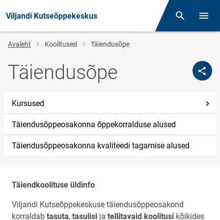
Viljandi Kutseõppekeskus
Otsing
Menüü
Jälglink
Avaleht
Koolitused
Täiendusõpe
Täiendusõpe
Kursused
Täiendusõppeosakonna õppekorralduse alused
Täiendusõppeosakonna kvaliteedi tagamise alused
Täiendkoolituse üldinfo
Viljandi Kutseõppekeskuse täiendusõppeosakond
korraldab
tasuta
,
tasulisi
ja
tellitavaid koolitusi
kõikides