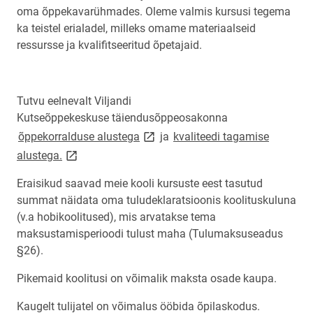
oma õppekavarühmades. Oleme valmis kursusi tegema
ka teistel erialadel, milleks omame materiaalseid
ressursse ja kvalifitseeritud õpetajaid.
Tutvu eelnevalt Viljandi
Kutseõppekeskuse täiendusõppeosakonna
link opens on new page
õppekorralduse alustega
ja
kvaliteedi tagamise
link opens on new page
alustega.
Eraisikud saavad meie kooli kursuste eest tasutud
summat näidata oma tuludeklaratsioonis koolituskuluna
(v.a hobikoolitused), mis arvatakse tema
maksustamisperioodi tulust maha (Tulumaksuseadus
§26).
Pikemaid koolitusi on võimalik maksta osade kaupa.
Kaugelt tulijatel on võimalus ööbida õpilaskodus.