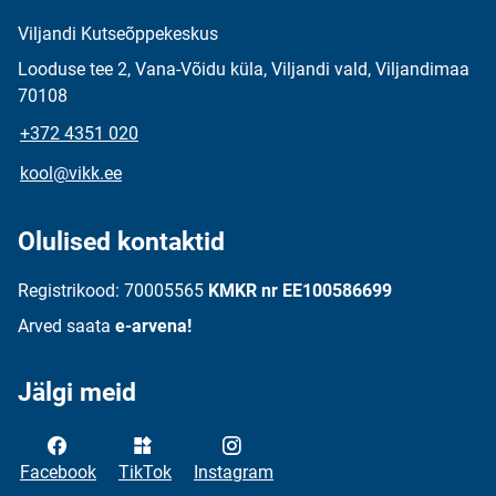
Viljandi Kutseõppekeskus
Looduse tee 2, Vana-Võidu küla, Viljandi vald, Viljandimaa
70108
+372 4351 020
kool@vikk.ee
Olulised kontaktid
Registrikood: 70005565
KMKR nr EE100586699
Arved saata
e-arvena!
Jälgi meid
Facebook
TikTok
Instagram