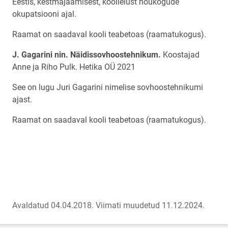
Eestis, kestmajäämisest, koolielust nõukogude
okupatsiooni ajal.
Raamat on saadaval kooli teabetoas (raamatukogus).
J. Gagarini nin. Näidissovhoostehnikum.
Koostajad
Anne ja Riho Pulk. Hetika OÜ 2021
See on lugu Juri Gagarini nimelise sovhoostehnikumi
ajast.
Raamat on saadaval kooli teabetoas (raamatukogus).
Avaldatud 04.04.2018.
Viimati muudetud 11.12.2024.