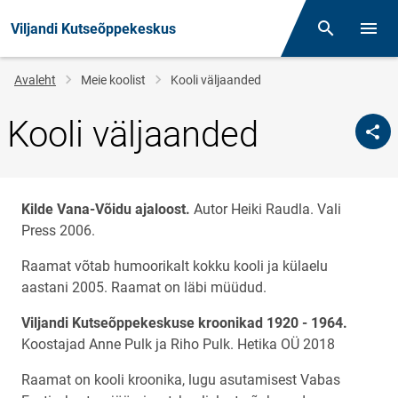
Viljandi Kutseõppekeskus
Otsing
Menüü
Jälglink
Avaleht
Meie koolist
Kooli väljaanded
Kooli väljaanded
Kilde Vana-Võidu ajaloost.
Autor Heiki Raudla.
Vali
Press 2006.
Raamat võtab humoorikalt kokku kooli ja külaelu
aastani 2005. Raamat on läbi müüdud.
Viljandi Kutseõppekeskuse kroonikad 1920 - 1964.
Koostajad Anne Pulk ja Riho Pulk. Hetika OÜ 2018
Raamat on kooli kroonika, lugu asutamisest Vabas