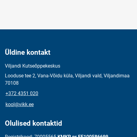
Üldine kontakt
Viljandi Kutseõppekeskus
Looduse tee 2, Vana-Võidu küla, Viljandi vald, Viljandimaa
70108
+372 4351 020
kool@vikk.ee
Olulised kontaktid
Registrikood: 70005565
KMKR nr EE100586699