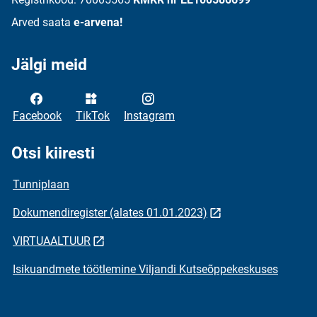
Arved saata
e-arvena!
Jälgi meid
Facebook
TikTok
Instagram
Otsi kiiresti
Tunniplaan
Dokumendiregister (alates 01.01.2023)
VIRTUAALTUUR
Isikuandmete töötlemine Viljandi Kutseõppekeskuses