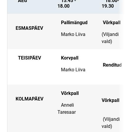
AEG
15.45 -
18.00-
18.00
19.30
Pallimängud
Võrkpall
ESMASPÄEV
Marko Liiva
(Viljandi
vald)
TEISIPÄEV
Korvpall
Renditud
Marko Liiva
Võrkpall
KOLMAPÄEV
Võrkpall
Anneli
Taresaar
(Viljandi
vald)