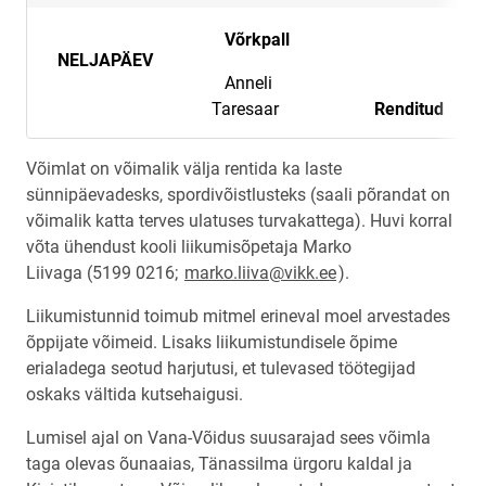
Võrkpall
NELJAPÄEV
Anneli
Taresaar
Renditud
Võimlat on võimalik välja rentida ka laste
sünnipäevadesks, spordivõistlusteks (saali põrandat on
võimalik katta terves ulatuses turvakattega). Huvi korral
võta ühendust kooli liikumisõpetaja Marko
Liivaga (5199 0216;
marko.liiva@vikk.ee
).
Liikumistunnid toimub mitmel erineval moel arvestades
õppijate võimeid. Lisaks liikumistundisele õpime
erialadega seotud harjutusi, et tulevased töötegijad
oskaks vältida kutsehaigusi.
Lumisel ajal on Vana-Võidus suusarajad sees võimla
taga olevas õunaaias, Tänassilma ürgoru kaldal ja