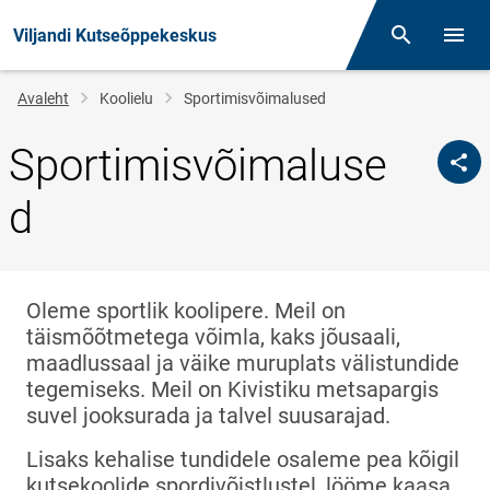
Viljandi Kutseõppekeskus
Otsing
Menüü
Jälglink
Avaleht
Koolielu
Sportimisvõimalused
Sportimisvõimaluse
d
Oleme sportlik koolipere. Meil on
täismõõtmetega võimla, kaks jõusaali,
maadlussaal ja väike muruplats välistundide
tegemiseks. Meil on Kivistiku metsapargis
suvel jooksurada ja talvel suusarajad.
Lisaks kehalise tundidele osaleme pea kõigil
kutsekoolide spordivõistlustel, lööme kaasa