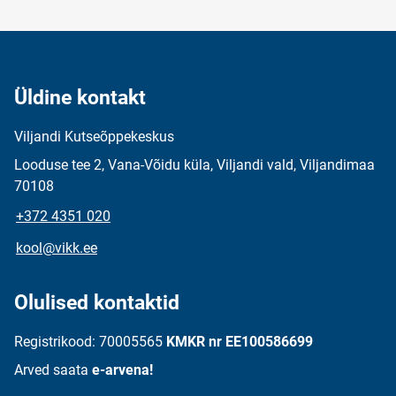
Üldine kontakt
Viljandi Kutseõppekeskus
Looduse tee 2, Vana-Võidu küla, Viljandi vald, Viljandimaa
70108
+372 4351 020
kool@vikk.ee
Olulised kontaktid
Registrikood: 70005565
KMKR nr EE100586699
Arved saata
e-arvena!