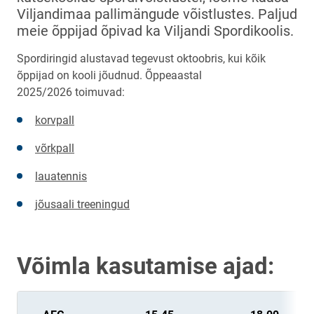
Viljandimaa pallimängude võistlustes. Paljud
meie õppijad õpivad ka Viljandi Spordikoolis.
Spordiringid alustavad tegevust oktoobris, kui kõik
õppijad on kooli jõudnud. Õppeaastal
2025/2026 toimuvad:
korvpall
võrkpall
lauatennis
jõusaali treeningud
Võimla kasutamise ajad: