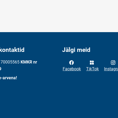
kontaktid
Jälgi meid
: 70005565
KMKR nr
9
Facebook
TikTok
Instag
e-arvena!