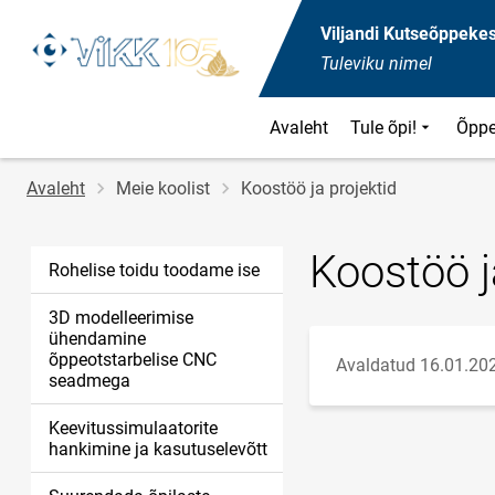
Viljandi Kutseõppeke
Tuleviku nimel
Avaleht
Tule õpi!
Õppe
Jälglink
Avaleht
Meie koolist
Koostöö ja projektid
Koostöö j
Rohelise toidu toodame ise
3D modelleerimise
ühendamine
õppeotstarbelise CNC
Avaldatud 16.01.20
seadmega
Keevitussimulaatorite
hankimine ja kasutuselevõtt