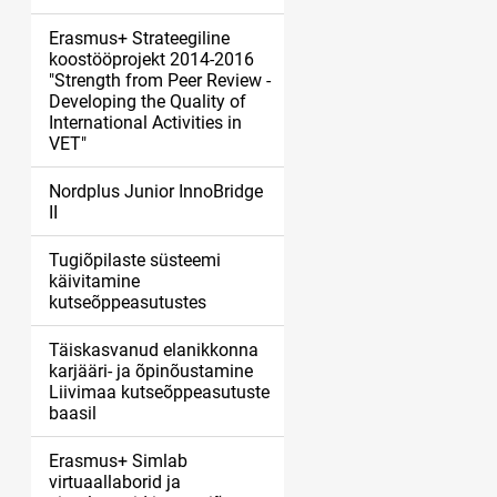
Erasmus+ Strateegiline
koostööprojekt 2014-2016
"Strength from Peer Review -
Developing the Quality of
International Activities in
VET"
Nordplus Junior InnoBridge
II
Tugiõpilaste süsteemi
käivitamine
kutseõppeasutustes
Täiskasvanud elanikkonna
karjääri- ja õpinõustamine
Liivimaa kutseõppeasutuste
baasil
Erasmus+ Simlab
virtuaallaborid ja