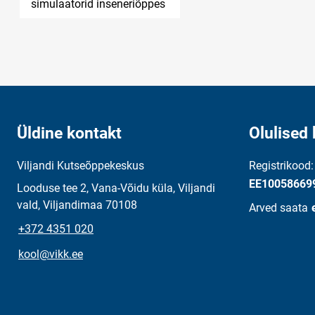
simulaatorid inseneriõppes
Üldine kontakt
Olulised 
Viljandi Kutseõppekeskus
Registrikood
EE10058669
Looduse tee 2, Vana-Võidu küla, Viljandi
vald, Viljandimaa 70108
Arved saata
+372 4351 020
kool@vikk.ee