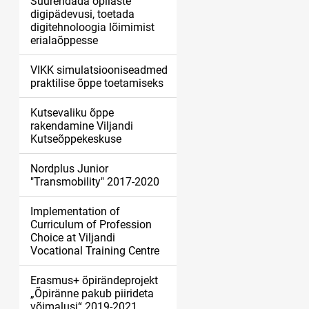
Suurendada õpilaste
digipädevusi, toetada
digitehnoloogia lõimimist
erialaõppesse
VIKK simulatsiooniseadmed
praktilise õppe toetamiseks
Kutsevaliku õppe
rakendamine Viljandi
Kutseõppekeskuse
Nordplus Junior
"Transmobility" 2017-2020
Implementation of
Curriculum of Profession
Choice at Viljandi
Vocational Training Centre
Erasmus+ õpirändeprojekt
„Õpiränne pakub piirideta
võimalusi“ 2019-2021