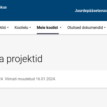
skus
Juurdepääsetavus
töö
Koolielu
Meie koolist
Olulised dokumendid
a projektid
24.
Viimati muudetud 16.01.2024.