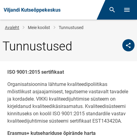
Viljandi Kutseõppekeskus
Otsing
Menüü
Jälglink
Avaleht
Meie koolist
Tunnustused
Tunnustused
ISO 9001:2015 sertifikaat
Organisatsioonina lähtume kvaliteedipoliitikas
mõistlikust asjaajamisest, tegutseme vastavalt tavadele
ja kordadele. VIKKi kvaliteedijuhtimise süsteem on
kirjeldanud kvaliteedikäsiraamatus. Kvaliteedisüsteemi
kinnituseks on koolil ISO 9001:2015 standardile vastav
kvaliteedijuhtimise süsteemi sertifikaat EST143420A.
Erasmus+ kutsehariduse õpirände harta