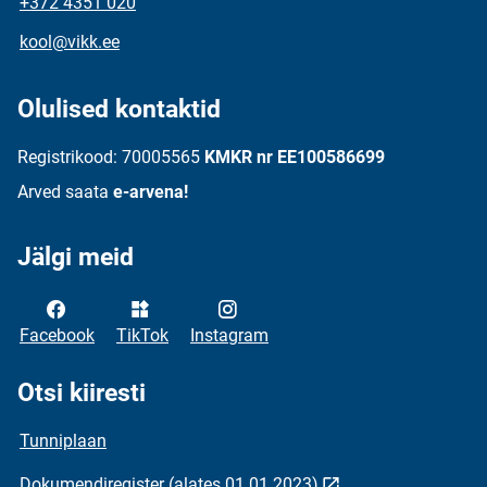
+372 4351 020
kool@vikk.ee
Olulised kontaktid
Registrikood: 70005565
KMKR nr EE100586699
Arved saata
e-arvena!
Jälgi meid
Facebook
TikTok
Instagram
Otsi kiiresti
Tunniplaan
Dokumendiregister (alates 01.01.2023)