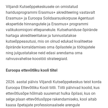
Viljandi Kutseõppekeskusele on omistatud
haridusprogrammi Erasmus+ akrediteering vastavalt
Erasmus+ ja Euroopa Solidaarsuskorpuse Agentuuri
ekspertide hinnangutele ja Erasmus+ programmi
valikukomisjoni ettepanekule. Kutsehariduse õpirände
hartaga akrediteeritakse ja tunnustatakse
kutseõppeasutusi, mis on olnud edukad kvaliteetse
õpirände korraldamises oma õpilastele ja töötajatele
ning julgustatakse neid edasi arendama oma
rahvusvahelise koostöö strateegiaid.
Euroopa ettevõtliku kooli tiitel
2026. aastal pälvis Viljandi Kutseõppekeskus teist korda
Euroopa Ettevõtliku Kooli tiitli. Tiitli pälvivad koolid, kus
ettevõtlusõpe hõlmab suuremat hulka õpilasi, kus on
selge plaan ettevõtlusõppe rakendamiseks, kool aitab
kaasa õpetajate professionaalsele arengule