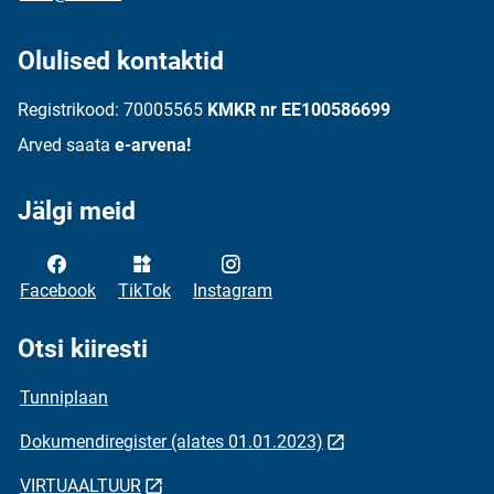
Olulised kontaktid
Registrikood: 70005565
KMKR nr EE100586699
Arved saata
e-arvena!
Jälgi meid
Facebook
TikTok
Instagram
Otsi kiiresti
Tunniplaan
Dokumendiregister (alates 01.01.2023)
VIRTUAALTUUR