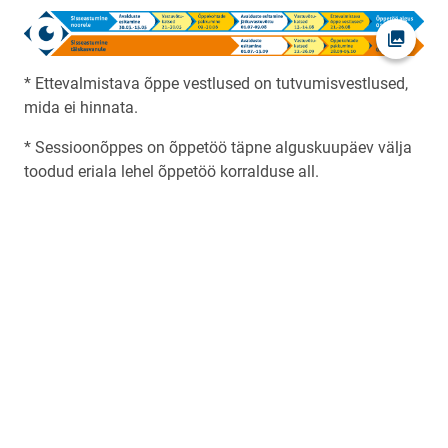
Ava fot
* Ettevalmistava õppe vestlused on tutvumisvestlused,
mida ei hinnata.
* Sessioonõppes on õppetöö täpne alguskuupäev välja
toodud eriala lehel õppetöö korralduse all.