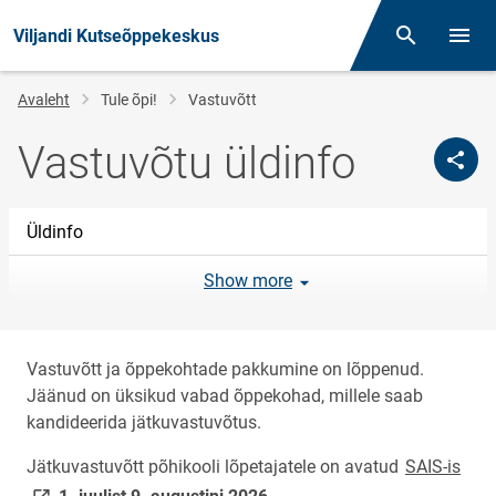
Viljandi Kutseõppekeskus
Otsing
Menüü
Jälglink
Avaleht
Tule õpi!
Vastuvõtt
Vastuvõtu üldinfo
Üldinfo
Show more
Vastuvõtt ja õppekohtade pakkumine on lõppenud.
Jäänud on üksikud vabad õppekohad, millele saab
kandideerida jätkuvastuvõtus.
link
Jätkuvastuvõtt põhikooli lõpetajatele on avatud
SAIS-is