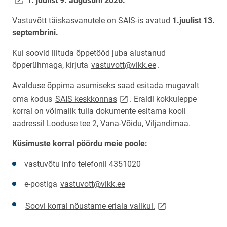
1. juulist 9. augustini
2026.
Vastuvõtt täiskasvanutele on SAIS-is avatud
1.juulist 13.
septembrini.
Kui soovid liituda õppetööd juba alustanud
õpperühmaga, kirjuta
vastuvott@vikk.ee
.
Avalduse õppima asumiseks saad esitada mugavalt
link opens on new page
oma kodus
SAIS keskkonnas
. Eraldi kokkuleppe
korral on võimalik tulla dokumente esitama kooli
aadressil Looduse tee 2, Vana-Võidu, Viljandimaa.
Küsimuste korral pöördu meie poole:
vastuvõtu info telefonil 4351020
e-postiga
vastuvott@vikk.ee
link opens on new 
Soovi korral nõustame eriala valikul.