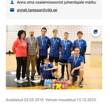
Nimi
Anna oma osalemissoovist juhendajale märku:
E-post
anneli.taresaar@vikk.ee
Ava fot
Avaldatud 03.05.2018.
Viimati muudetud 15.10.2025.