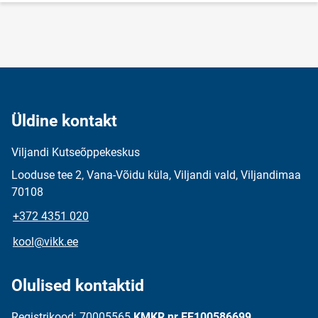
Üldine kontakt
Viljandi Kutseõppekeskus
Looduse tee 2, Vana-Võidu küla, Viljandi vald, Viljandimaa
70108
+372 4351 020
kool@vikk.ee
Olulised kontaktid
Registrikood: 70005565
KMKR nr EE100586699