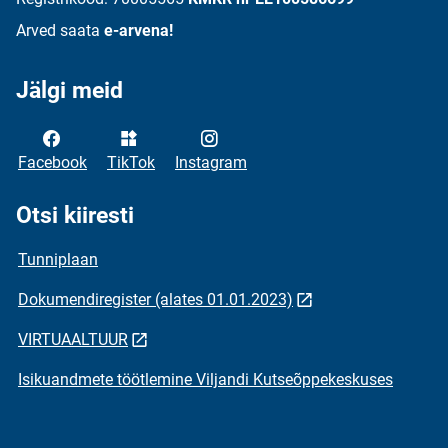
Arved saata
e-arvena!
Jälgi meid
Facebook
TikTok
Instagram
Otsi kiiresti
Tunniplaan
Dokumendiregister (alates 01.01.2023)
VIRTUAALTUUR
Isikuandmete töötlemine Viljandi Kutseõppekeskuses