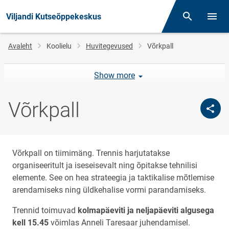
Viljandi Kutseõppekeskus
Otsing
Menüü
Jälglink
Avaleht
Koolielu
Huvitegevused
Võrkpall
Show more
Võrkpall
Võrkpall on tiimimäng. Trennis harjutatakse
organiseeritult ja iseseisevalt ning õpitakse tehnilisi
elemente. See on hea strateegia ja taktikalise mõtlemise
arendamiseks ning üldkehalise vormi parandamiseks.
Trennid toimuvad
kolmapäeviti ja neljapäeviti algusega
kell 15.45
võimlas Anneli Taresaar juhendamisel.