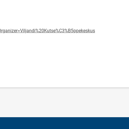
ingOrganizer=Viljandi%20Kutse%C3%B5ppekeskus