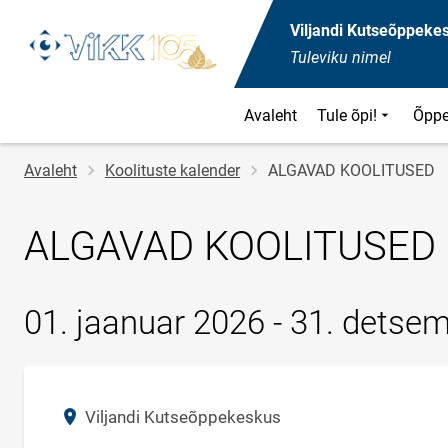
Viljandi Kutseõppeke
Tuleviku nimel
Avaleht
Tule õpi!
Õppe
Jälglink
Avaleht
Koolituste kalender
ALGAVAD KOOLITUSED
ALGAVAD KOOLITUSED
01. jaanuar 2026 - 31. detse
Asukoht
Viljandi Kutseõppekeskus