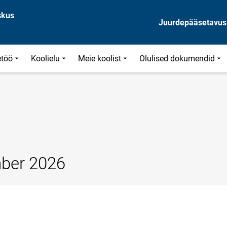
skus
Juurdepääsetavus
töö
Koolielu
Meie koolist
Olulised dokumendid
mber 2026