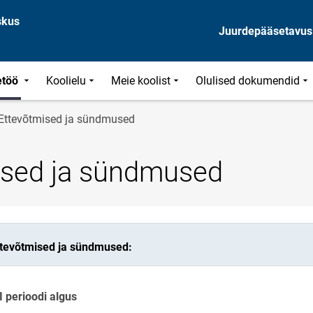
skus
Juurdepääsetavus
etöö
Koolielu
Meie koolist
Olulised dokumendid
Ettevõtmised ja sündmused
ised ja sündmused
ettevõtmised ja sündmused:
 perioodi algus