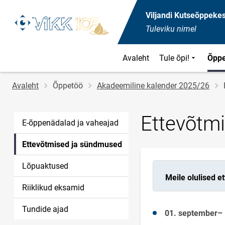
Viljandi Kutseõppeke
Tuleviku nimel
Avaleht
Tule õpi!
Õpp
Jälglink
Avaleht
Õppetöö
Akadeemiline kalender 2025/26
Ettevõtm
E-õppenädalad ja vaheajad
Ettevõtmised ja sündmused
Lõpuaktused
Meile olulised 
Riiklikud eksamid
Tundide ajad
01. september– I