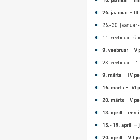
18. jaanuar – h
26. jaanuar – III
26.- 30. jaanuar 
11. veebruar - õ
9. veebruar – V 
23. veebruar – 1
9. märts – IV pe
16. märts –- VI 
20. märts – V pe
13. aprill
–
eesti
13.- 19. aprill
–
j
20. aprill
–
VII p