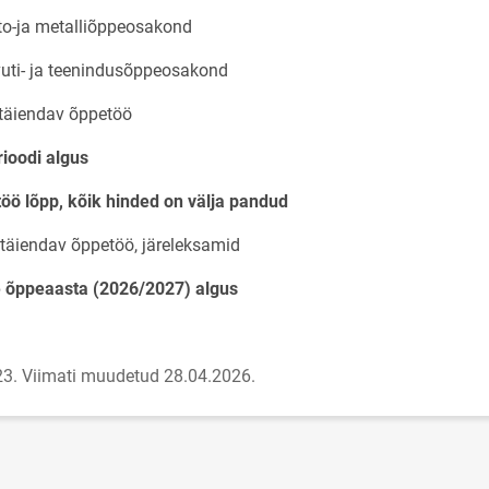
o-ja metalliõppeosakond
uti- ja teenindusõppeosakond
täiendav õppetöö
rioodi algus
töö lõpp, kõik hinded on välja pandud
 täiendav õppetöö, järeleksamid
e õppeaasta (2026/2027) algus
23.
Viimati muudetud 28.04.2026.