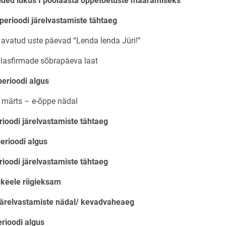
inded lukus I poolaasta õppetoetuste määramiseks
 perioodi järelvastamiste tähtaeg
- avatud uste päevad “Lenda lenda Jüri!”
pilasfirmade sõbrapäeva laat
perioodi algus
. märts – e-õppe nädal
rioodi järelvastamiste tähtaeg
perioodi algus
rioodi järelvastamiste tähtaeg
 keele riigieksam
ärelvastamiste nädal/ kevadvaheaeg
erioodi algus