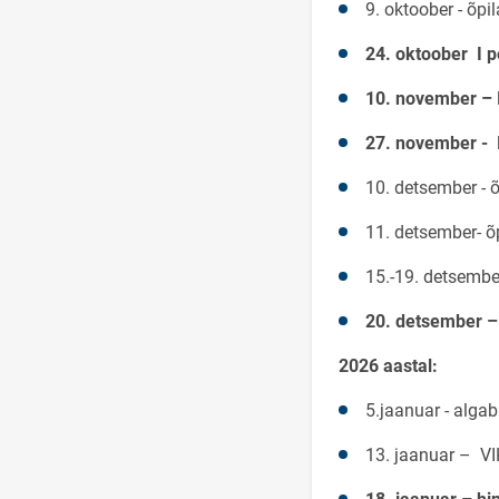
9. oktoober - õpi
24. oktoober I p
10. november – I
27. november - I
10. detsember - õ
11. detsember- õ
15.-19. detsembe
20. detsember –
2026 aastal:
5.jaanuar - alga
13. jaanuar – VI