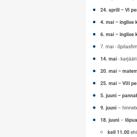
24. aprill – VI p
4. mai – inglise 
6. mai – inglise
7. mai - õpilasf
14. mai
- karjäär
20. mai – matem
25. mai – VIII pe
5. juuni – panna
9. juuni
– hinnet
18. juuni
–
lõpu
kell 11.00
eh