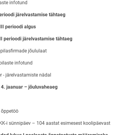
laste infotund
erioodi järelvastamise tähtaeg
II perioodi algus
I perioodi järelvastamise tähtaeg
pilasfirmade jõululaat
pilaste infotund
r - järelvastamiste nädal
 4. jaanuar – jõuluvaheaeg
b õppetöö
KK-i sünnipäev – 104 aastat esimesest koolipäevast