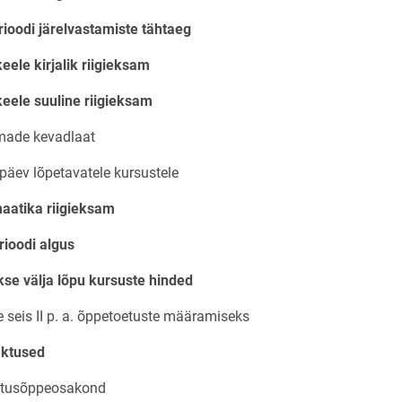
erioodi järelvastamiste tähtaeg
keele kirjalik riigieksam
 keele suuline riigieksam
irmade kevadlaat
ipäev lõpetavatele kursustele
aatika riigieksam
rioodi algus
kse välja lõpu kursuste hinded
e seis II p. a. õppetoetuste määramiseks
aktused
itusõppeosakond