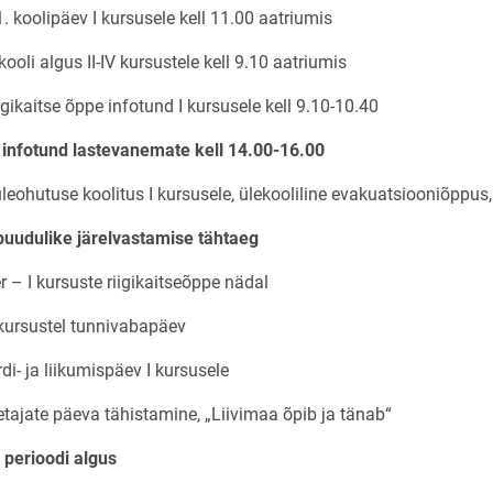
 koolipäev I kursusele kell 11.00 aatriumis
kooli algus
II-IV kursustele kell 9.10 aatriumis
igikaitse õppe infotund I kursusele kell 9.10-10.40
infotund lastevanemate kell 14.00-16.00
leohutuse koolitus I kursusele, ülekooliline evakuatsiooniõppus,
puudulike järelvastamise tähtaeg
 – I kursuste riigikaitseõppe nädal
 kursustel tunnivabapäev
rdi- ja liikumispäev I kursusele
etajate päeva tähistamine, „Liivimaa õpib ja tänab“
I perioodi algus