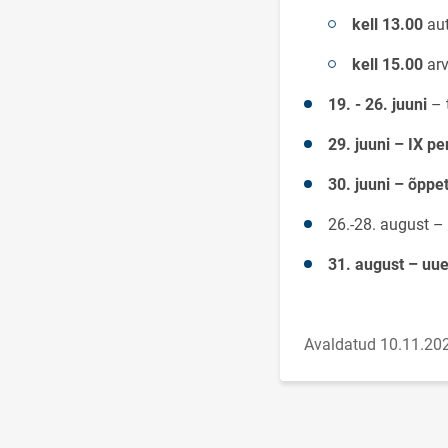
kell 13.00
aut
kell 15.00
arv
19. - 26. juuni
– 
29. juuni – IX pe
30. juuni – õppe
26.-28. august –
31. august – uu
Avaldatud 10.11.20