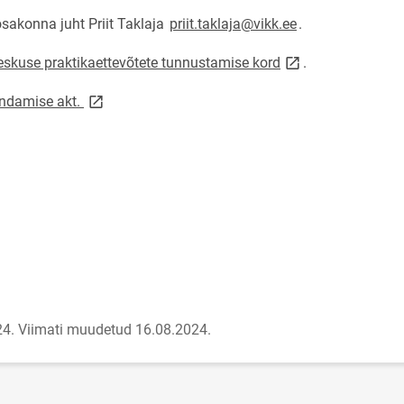
sakonna juht Priit Taklaja
priit.taklaja@vikk.ee
.
link opens on new 
eskuse praktikaettevõtete tunnustamise kord
.
link opens on new page
hindamise akt.
24.
Viimati muudetud 16.08.2024.