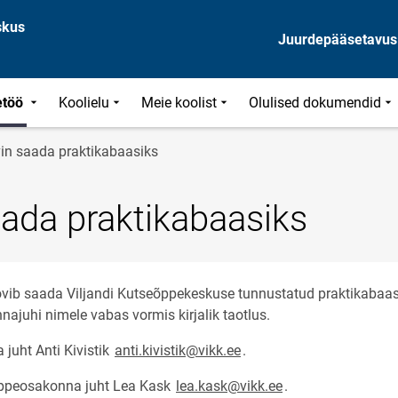
skus
Juurdepääsetavus
etöö
Koolielu
Meie koolist
Olulised dokumendid
in saada praktikabaasiks
ada praktikabaasiks
ovib saada Viljandi Kutseõppekeskuse tunnustatud praktikabaasi
ajuhi nimele vabas vormis kirjalik taotlus.
juht Anti Kivistik
anti.kivistik@vikk.ee
.
õppeosakonna juht Lea Kask
lea.kask@vikk.ee
.