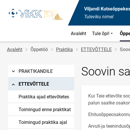
Viljandi Kutseõppeke
Tuleviku nimel
Avaleht
Tule õpi!
Õpp
Jälglink
Avaleht
Õppetöö
Praktika
ETTEVÕTTELE
Soov
Soovin sa
PRAKTIKANDILE
ETTEVÕTTELE
Kui Teie ettevõte so
Praktika ajad ettevõtetes
palun saatke osakonn
Toimingud enne praktikat
Ehitusõppeosakonna 
Toimingud praktika ajal
Arvuti-ja teenindus