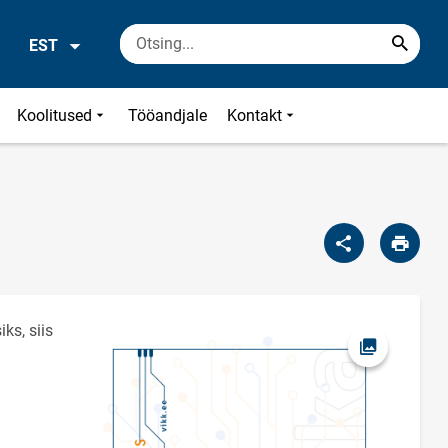
EST
Koolitused
Tööandjale
Kontakt
ks, siis
Ava foto