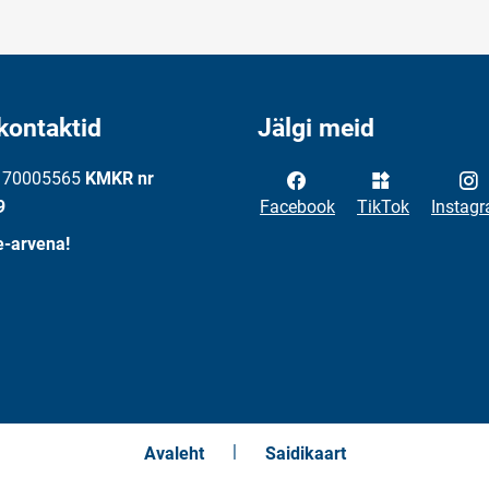
kontaktid
Jälgi meid
: 70005565
KMKR nr
9
Facebook
TikTok
Instag
e-arvena!
Avaleht
Saidikaart