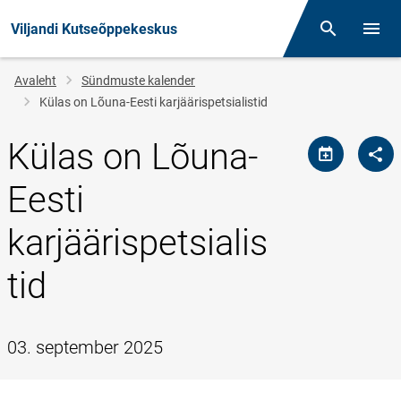
Viljandi Kutseõppekeskus
Otsing
Menüü
Jälglink
Avaleht
Sündmuste kalender
Külas on Lõuna-Eesti karjäärispetsialistid
Külas on Lõuna-
Eesti
karjäärispetsialis
tid
03. september 2025