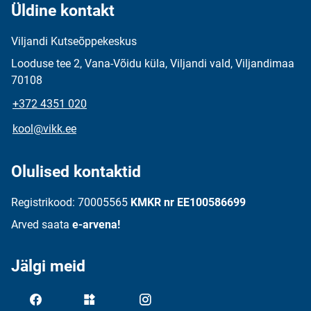
Üldine kontakt
Viljandi Kutseõppekeskus
Looduse tee 2, Vana-Võidu küla, Viljandi vald, Viljandimaa
70108
+372 4351 020
kool@vikk.ee
Olulised kontaktid
Registrikood: 70005565
KMKR nr EE100586699
Arved saata
e-arvena!
Jälgi meid