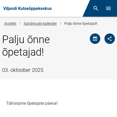
Viljandi Kutseõppekeskus
Otsing
Menüü
Jälglink
Avaleht
Sündmuste kalender
Palju õnne õpetajad!
Palju õnne
õpetajad!
03. oktoober 2025
Tähistame õpetajate päeva!