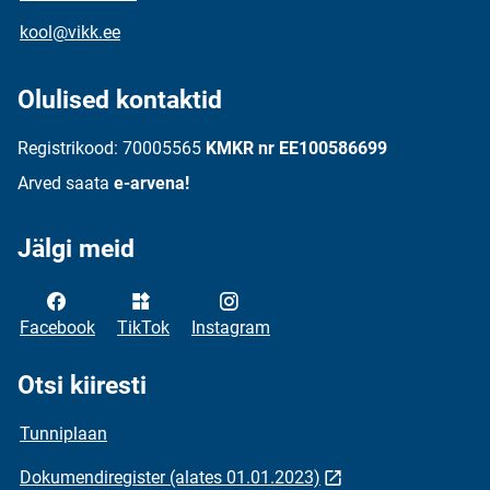
kool@vikk.ee
Olulised kontaktid
Registrikood: 70005565
KMKR nr EE100586699
Arved saata
e-arvena!
Jälgi meid
Facebook
TikTok
Instagram
Otsi kiiresti
Tunniplaan
Dokumendiregister (alates 01.01.2023)