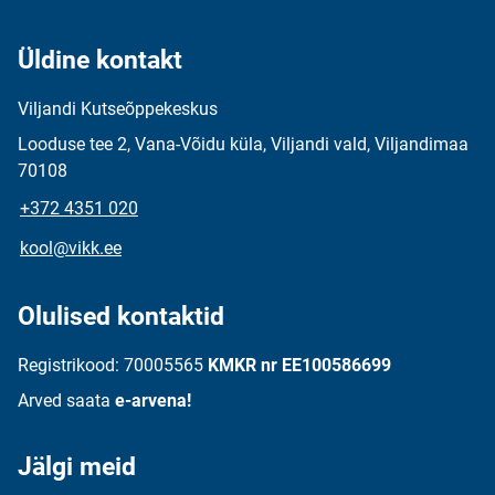
Üldine kontakt
Viljandi Kutseõppekeskus
Looduse tee 2, Vana-Võidu küla, Viljandi vald, Viljandimaa
70108
+372 4351 020
kool@vikk.ee
Olulised kontaktid
Registrikood: 70005565
KMKR nr EE100586699
Arved saata
e-arvena!
Jälgi meid