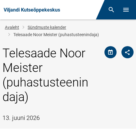
Viljandi Kutseõppekeskus
Otsing
Menüü
Jälglink
Avaleht
Sündmuste kalender
Telesaade Noor Meister (puhastusteenindaja)
Telesaade Noor
Meister
(puhastusteenin
daja)
13. juuni 2026