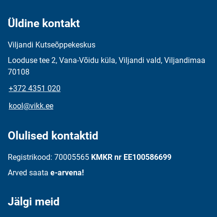
Üldine kontakt
Viljandi Kutseõppekeskus
Looduse tee 2, Vana-Võidu küla, Viljandi vald, Viljandimaa
70108
+372 4351 020
kool@vikk.ee
Olulised kontaktid
Registrikood: 70005565
KMKR nr EE100586699
Arved saata
e-arvena!
Jälgi meid