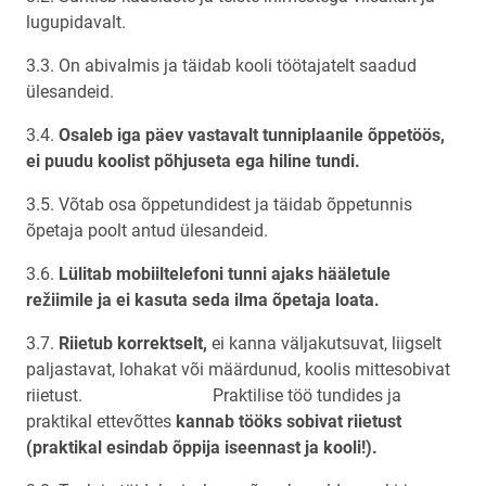
lugupidavalt.
3.3. On abivalmis ja täidab kooli töötajatelt saadud
ülesandeid.
3.4.
Osaleb iga päev vastavalt tunniplaanile õppetöös,
ei puudu koolist põhjuseta ega hiline tundi.
3.5. Võtab osa õppetundidest ja täidab õppetunnis
õpetaja poolt antud ülesandeid.
3.6.
Lülitab mobiiltelefoni tunni ajaks hääletule
režiimile ja ei kasuta seda ilma õpetaja loata.
3.7.
Riietub korrektselt,
ei kanna väljakutsuvat, liigselt
paljastavat, lohakat või määrdunud, koolis mittesobivat
riietust. Praktilise töö tundides ja
praktikal ettevõttes
kannab tööks sobivat riietust
(praktikal esindab õppija iseennast ja kooli!).