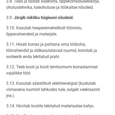
3.8. Teab ja täidab sisekorra, õppekorralduseeskirja,
ohutustehnika, tuleohutuse ja töökaitse nõudeid.
3.9.
Järgib isikliku hügieeni nõudeid.
3.10. Kasutab heaperemehelikult tööriistu,
õppevahendeid ja materjale.
3.11. Hoiab korras ja puhtana oma töökoha,
töövahendid ja üldkasutatavad ruumid, koristab ja
sorteerib enda tekitatud prahi.
3.12. Teeb kooli ja kooli territooriumi korrastamisel
vajalikke töid.
3.13. Kasutab säästlikult elektrienergiat (kustutab
viimasena ruumist lahkudes tule, sulgeb veekraanid
jne.).
3.14. Hüvitab koolile tekitatud materiaalse kahju.