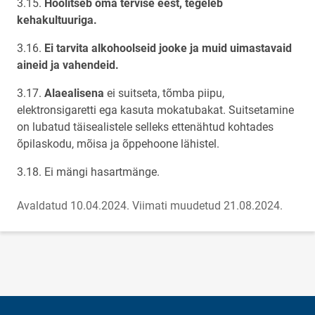
3.15.
Hoolitseb oma tervise eest, tegeleb
kehakultuuriga.
3.16.
Ei tarvita alkohoolseid jooke ja muid uimastavaid
aineid ja vahendeid.
3.17.
Alaealisena
ei suitseta, tõmba piipu,
elektronsigaretti ega kasuta mokatubakat. Suitsetamine
on lubatud täisealistele selleks ettenähtud kohtades
õpilaskodu, mõisa ja õppehoone lähistel.
3.18. Ei mängi hasartmänge.
Avaldatud 10.04.2024.
Viimati muudetud 21.08.2024.