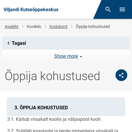
Viljandi Kutseõppekeskus
Otsing
Menüü
Jälglink
Avaleht
Koolielu
Kodukord
Õppija kohustused
Tagasi
Show more
Õppija kohustused
3. ÕPPIJA KOHUSTUSED
3.1. Käitub viisakalt koolis ja väljaspool kooli.
3.2. Suhtleb kaaslaste ja teiste inimestega viisakalt ja