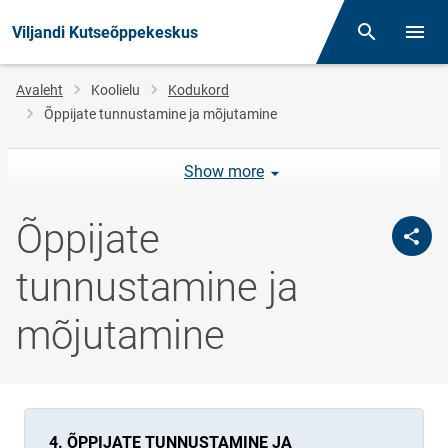
Viljandi Kutseõppekeskus
Otsing
Menüü
Jälglink
Avaleht
Koolielu
Kodukord
Õppijate tunnustamine ja mõjutamine
Show more
Õppijate
tunnustamine ja
mõjutamine
4. ÕPPIJATE TUNNUSTAMINE JA