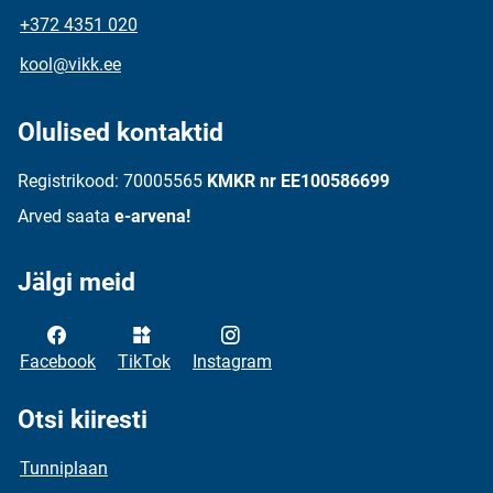
+372 4351 020
kool@vikk.ee
Olulised kontaktid
Registrikood: 70005565
KMKR nr EE100586699
Arved saata
e-arvena!
Jälgi meid
Facebook
TikTok
Instagram
Otsi kiiresti
Tunniplaan