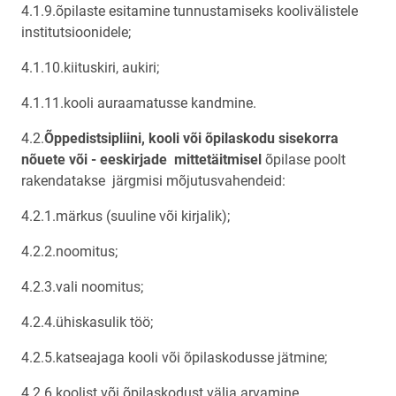
4.1.9.õpilaste esitamine tunnustamiseks koolivälistele
institutsioonidele;
4.1.10.kiituskiri, aukiri;
4.1.11.kooli auraamatusse kandmine.
4.2.
Õppedistsipliini, kooli või õpilaskodu sisekorra
nõuete või - eeskirjade mittetäitmisel
õpilase poolt
rakendatakse järgmisi mõjutusvahendeid:
4.2.1.märkus (suuline või kirjalik);
4.2.2.noomitus;
4.2.3.vali noomitus;
4.2.4.ühiskasulik töö;
4.2.5.katseajaga kooli või õpilaskodusse jätmine;
4.2.6.koolist või õpilaskodust välja arvamine.