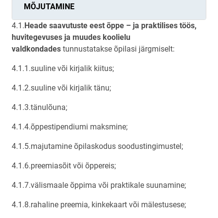
MÕJUTAMINE
4.1.
Heade saavutuste eest õppe – ja praktilises töös,
huvitegevuses ja muudes koolielu
valdkondades
tunnustatakse õpilasi järgmiselt:
4.1.1.suuline või kirjalik kiitus;
4.1.2.suuline või kirjalik tänu;
4.1.3.tänulõuna;
4.1.4.õppestipendiumi maksmine;
4.1.5.majutamine õpilaskodus soodustingimustel;
4.1.6.preemiasõit või õppereis;
4.1.7.välismaale õppima või praktikale suunamine;
4.1.8.rahaline preemia, kinkekaart või mälestusese;