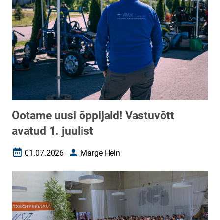
Ootame uusi õppijaid! Vastuvõtt
avatud 1. juulist
01.07.2026
Marge Hein
Loomise kuupäev
Autor