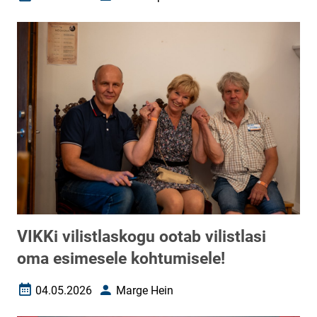
Loomise kuupäev
Autor
VIKKi vilistlaskogu ootab vilistlasi
oma esimesele kohtumisele!
04.05.2026
Marge Hein
Loomise kuupäev
Autor