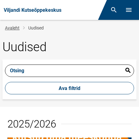
Viljandi Kutseõppekeskus
Otsing
Menüü
Jälglink
Avaleht
Uudised
Uudised
Otsing
Ava filtrid
2025/2026