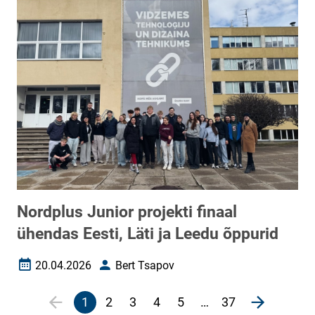
Nordplus Junior projekti finaal
ühendas Eesti, Läti ja Leedu õppurid
20.04.2026
Bert Tsapov
Loomise kuupäev
Autor
Lehekülgjaotus
1
2
3
4
5
…
37
Eelmine lehekülg
page
Järgmine 
Praegune
Veebileht
Veebileht
Veebileht
Veebileht