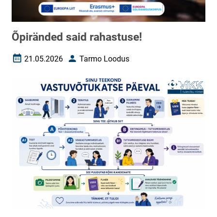
Õpiränded said rahastuse!
21.05.2026
Tarmo Loodus
Loomise kuupäev
Autor