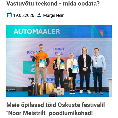
Vastuvõtu teekond - mida oodata?
19.05.2026
Marge Hein
Loomise kuupäev
Autor
Meie õpilased tõid Oskuste festivalil
"Noor Meistrilt" poodiumikohad!