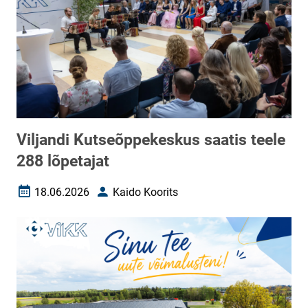
Viljandi Kutseõppekeskus saatis teele
288 lõpetajat
18.06.2026
Kaido Koorits
Loomise kuupäev
Autor