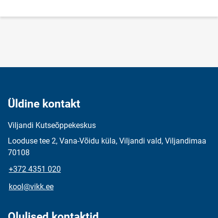
lehekülg
Üldine kontakt
Viljandi Kutseõppekeskus
Looduse tee 2, Vana-Võidu küla, Viljandi vald, Viljandimaa
70108
+372 4351 020
kool@vikk.ee
Olulised kontaktid