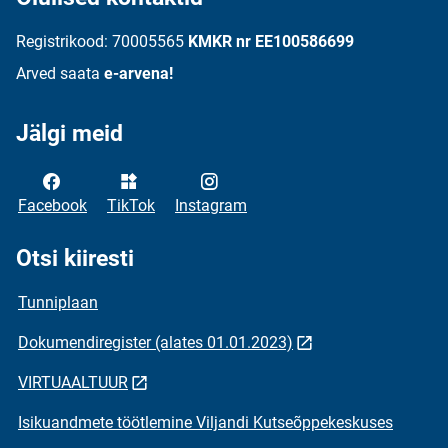
Registrikood: 70005565
KMKR nr EE100586699
Arved saata
e-arvena!
Jälgi meid
Facebook
TikTok
Instagram
Otsi kiiresti
Tunniplaan
Dokumendiregister (alates 01.01.2023)
VIRTUAALTUUR
Isikuandmete töötlemine Viljandi Kutseõppekeskuses