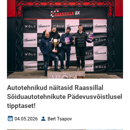
Autotehnikud näitasid Raassillal
Sõiduautotehnikute Pädevusvõistlusel
tipptaset!
04.05.2026
Bert Tsapov
Loomise kuupäev
Autor