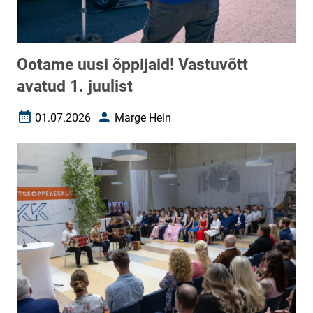
Ootame uusi õppijaid! Vastuvõtt
avatud 1. juulist
01.07.2026
Marge Hein
Loomise kuupäev
Autor