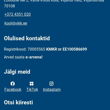
Looduse tee 2, Vana-Võidu küla, Viljandi vald, Viljandimaa
70108
+372 4351 020
kool@vikk.ee
Olulised kontaktid
Registrikood: 70005565
KMKR nr EE100586699
Arved saata
e-arvena!
Jälgi meid
Facebook
TikTok
Instagram
Otsi kiiresti