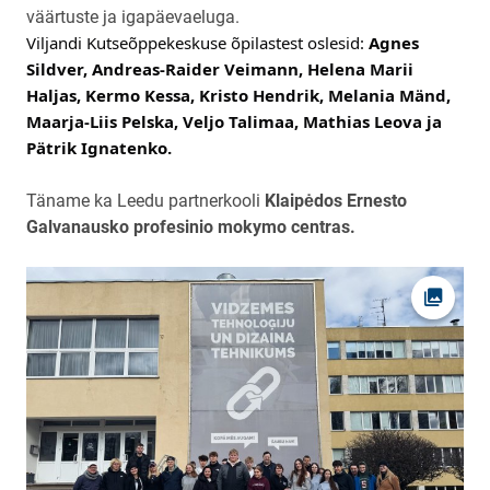
väärtuste ja igapäevaeluga.
Viljandi Kutseõppekeskuse õpilastest oslesid: 
Agnes 
Sildver, Andreas-Raider Veimann, Helena Marii 
Haljas, Kermo Kessa, Kristo Hendrik, Melania Mänd, 
Maarja-Liis Pelska, Veljo Talimaa, Mathias Leova ja 
Pätrik Ignatenko. 
Täname ka Leedu partnerkooli
Klaipėdos Ernesto
Galvanausko profesinio mokymo centras.
Ava fot