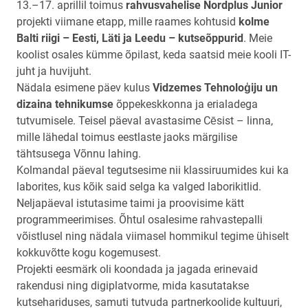
13.–17. aprillil toimus
rahvusvahelise Nordplus Junior
projekti viimane etapp, mille raames kohtusid
kolme
Balti riigi – Eesti, Läti ja Leedu – kutseõppurid
. Meie
koolist osales kümme õpilast, keda saatsid meie kooli IT-
juht ja huvijuht.
Nädala esimene päev kulus
Vidzemes Tehnoloģiju un
dizaina tehnikumse
õppekeskkonna ja erialadega
tutvumisele. Teisel päeval avastasime Cēsist – linna,
mille lähedal toimus eestlaste jaoks märgilise
tähtsusega Võnnu lahing.
Kolmandal päeval tegutsesime nii klassiruumides kui ka
laborites, kus kõik said selga ka valged laborikitlid.
Neljapäeval istutasime taimi ja proovisime kätt
programmeerimises. Õhtul osalesime rahvastepalli
võistlusel ning nädala viimasel hommikul tegime ühiselt
kokkuvõtte kogu kogemusest.
Projekti eesmärk oli koondada ja jagada erinevaid
rakendusi ning digiplatvorme, mida kasutatakse
kutsehariduses, samuti tutvuda partnerkoolide kultuuri,