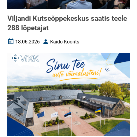
Viljandi Kutseõppekeskus saatis teele
288 lõpetajat
18.06.2026
Kaido Koorits
Loomise kuupäev
Autor