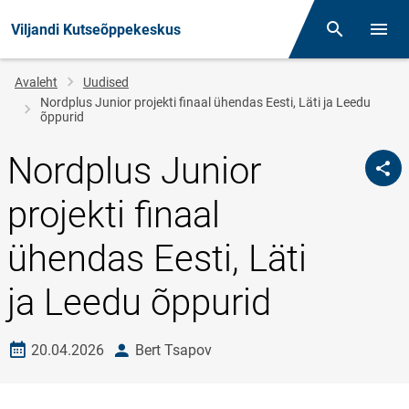
Viljandi Kutseõppekeskus
Otsing
Menüü
Jälglink
Avaleht
Uudised
Nordplus Junior projekti finaal ühendas Eesti, Läti ja Leedu
õppurid
Nordplus Junior
projekti finaal
ühendas Eesti, Läti
ja Leedu õppurid
Loomise kuupäev
autor
20.04.2026
Bert Tsapov