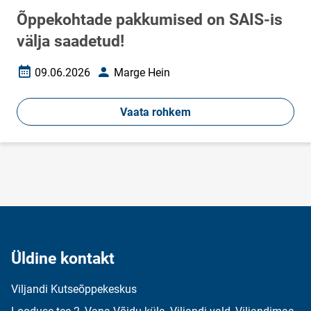
Õppekohtade pakkumised on SAIS-is
välja saadetud!
09.06.2026
Marge Hein
Loomise kuupäev
Autor
Vaata rohkem
Üldine kontakt
Viljandi Kutseõppekeskus