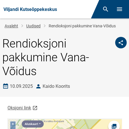
Viljandi Kutseõppekeskus
Otsing
Menüü
Jälglink
Avaleht
Uudised
Rendioksjoni pakkumine Vana-Võidus
Rendioksjoni
pakkumine Vana-
Võidus
Loomise kuupäev
autor
10.09.2025
Kaido Koorits
link opens on new page
Oksjoni link
Ava fot