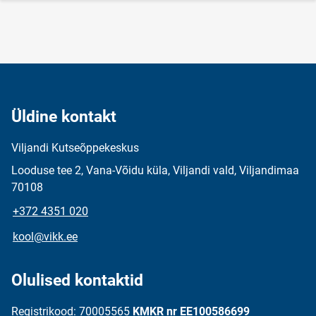
Üldine kontakt
Viljandi Kutseõppekeskus
Looduse tee 2, Vana-Võidu küla, Viljandi vald, Viljandimaa
70108
+372 4351 020
kool@vikk.ee
Olulised kontaktid
Registrikood: 70005565
KMKR nr EE100586699