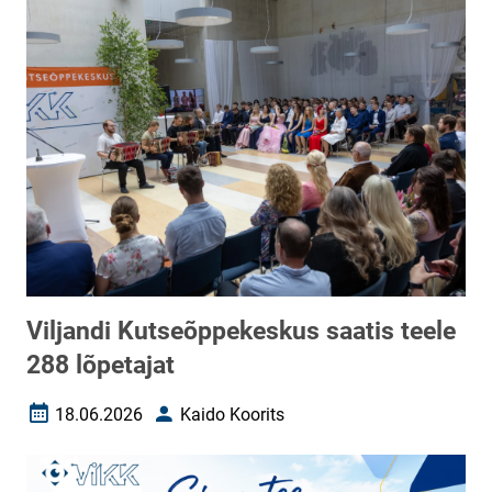
Viljandi Kutseõppekeskus saatis teele
288 lõpetajat
18.06.2026
Kaido Koorits
Loomise kuupäev
Autor