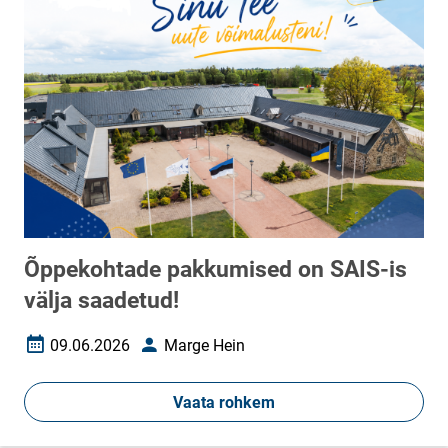
Õppekohtade pakkumised on SAIS-is
välja saadetud!
09.06.2026
Marge Hein
Loomise kuupäev
Autor
Vaata rohkem