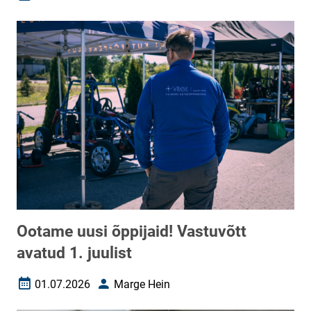
Loomise kuupäev
Autor
Ootame uusi õppijaid! Vastuvõtt
avatud 1. juulist
01.07.2026
Marge Hein
Loomise kuupäev
Autor