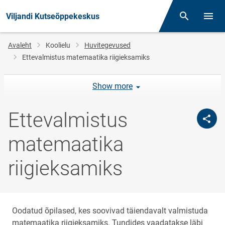
Viljandi Kutseõppekeskus
Otsing
Menüü
Jälglink
Avaleht
Koolielu
Huvitegevused
Ettevalmistus matemaatika riigieksamiks
Show more
Ettevalmistus
matemaatika
riigieksamiks
Oodatud õpilased, kes soovivad täiendavalt valmistuda
matemaatika riigieksamiks. Tundides vaadatakse läbi