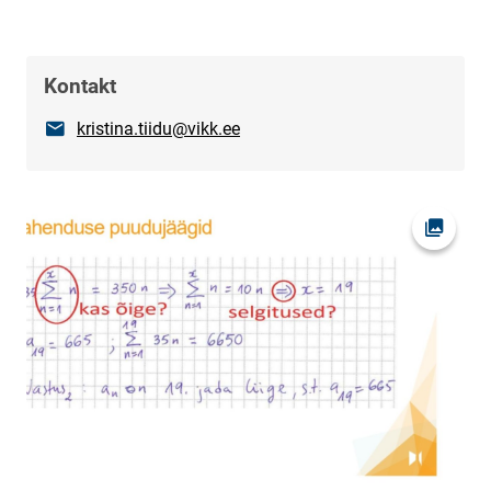
Kontakt
E-post
kristina.tiidu@vikk.ee
Ava fot