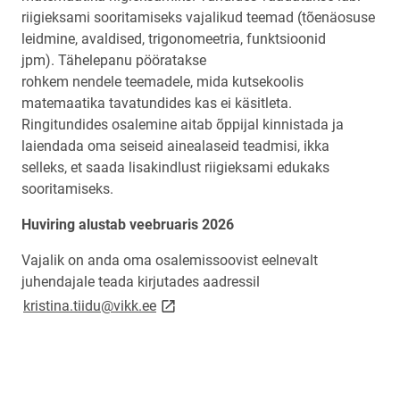
riigieksami sooritamiseks vajalikud teemad (tõenäosuse
leidmine, avaldised, trigonomeetria, funktsioonid
jpm). Tähelepanu pööratakse
rohkem nendele teemadele, mida kutsekoolis
matemaatika tavatundides kas ei käsitleta.
Ringitundides osalemine aitab õppijal kinnistada ja
laiendada oma seiseid ainealaseid teadmisi, ikka
selleks, et saada lisakindlust riigieksami edukaks
sooritamiseks.
Huviring alustab veebruaris 2026
Vajalik on anda oma osalemissoovist eelnevalt
juhendajale teada kirjutades aadressil
link opens on new page
kristina.tiidu@vikk.ee