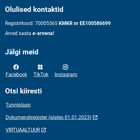
Olulised kontaktid
Registrikood: 70005565
KMKR nr EE100586699
Arved saata
e-arvena!
Jälgi meid
Facebook
TikTok
Instagram
Otsi kiiresti
Tunniplaan
Dokumendiregister (alates 01.01.2023)
VIRTUAALTUUR