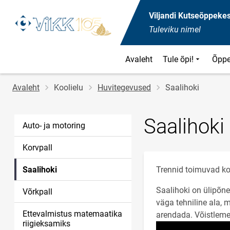
Viljandi Kutseõppeke
Tuleviku nimel
Avaleht
Tule õpi!
Õppe
Jälglink
Avaleht
Koolielu
Huvitegevused
Saalihoki
Saalihoki
Auto- ja motoring
Korvpall
Saalihoki
Trennid toimuvad ko
Saalihoki on ülipõne
Võrkpall
väga tehniline ala, 
Ettevalmistus matemaatika
arendada. Võistleme
riigieksamiks