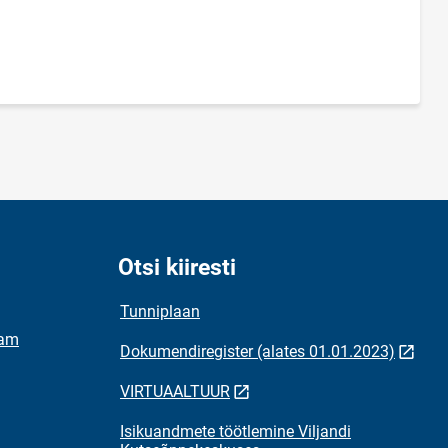
Otsi kiiresti
Tunniplaan
ram
Dokumendiregister (alates 01.01.2023)
VIRTUAALTUUR
Isikuandmete töötlemine Viljandi