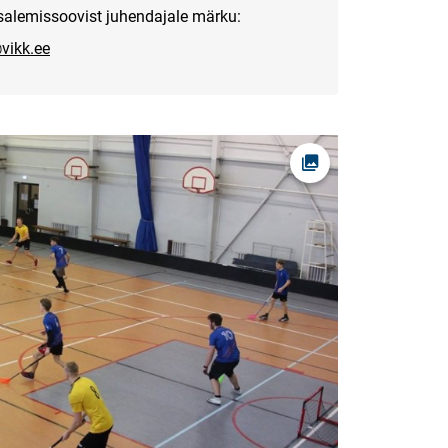
alemissoovist juhendajale märku:
vikk.ee
Ava foto