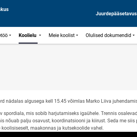
skus
Juurdepääsetavus
töö
Koolielu
Meie koolist
Olulised dokumendid
rd nädalas algusega kell 15.45 võimlas Marko Liiva juhendami
v spordiala, mis sobib harjutamiseks igaühele. Trennis osalevad
mis nõuab palju osavust, koordinatsiooni ja kiirust. Seda me si
 koolisiseselt, maakonnas ja kutsekoolide vahel.