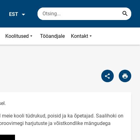
EST
Koolitused
Tööandjale
Kontakt
sel.
 meie kooli tüdrukud, poisid ja ka õpetajad. Saalihoki on
is proovimegi harjutuste ja võistkondlike mängudega