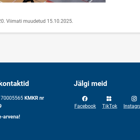
20.
Viimati muudetud 15.10.2025.
kontaktid
Jälgi meid
: 70005565
KMKR nr
9
Facebook
TikTok
Instag
e-arvena!