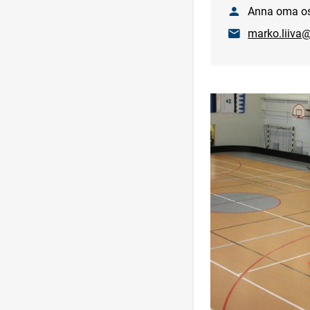
Nimi
Anna oma os
E-post
marko.liiva@