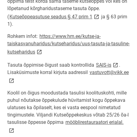
õppima teist korda sama taseme kutseõppes või kes on
lõpetanud kõrgharidustaseme tasuta õppe.
link opens on new p
(
Kutseõppeasutuse seadus § 47 prim 1
ja § 63 prim
1).
Rohkem infot:
https://www.hm.ee/kutse-ja-
taiskasvanuharidus/kutseharidus/uus-tasuta-ja-tasuline-
link opens on new page
kutseharidus
link opens 
Tasuta õppimise õigust saab kontrollida
SAIS-is
.
lin
Lisaküsimuste korral kirjuta aadressil
vastuvott@vikk.ee
Koolil on õigus moodustada tasulisi koolituskohti, mille
puhul nõutakse õppekulude hüvitamist kogu õppekava
ulatuses ka õpilaselt, kes ei vasta eespool nimetatud
tingimustele. Viljandi Kutseõppekeskus võtab 25/26 õa-l
link 
tasulisse õppesse õppima
mööblirestauraatori erialal.