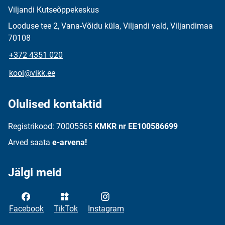
Viljandi Kutseõppekeskus
Looduse tee 2, Vana-Võidu küla, Viljandi vald, Viljandimaa
70108
+372 4351 020
kool@vikk.ee
Olulised kontaktid
Registrikood: 70005565
KMKR nr EE100586699
Arved saata
e-arvena!
Jälgi meid
Facebook
TikTok
Instagram