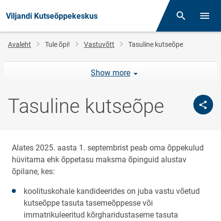
Viljandi Kutseõppekeskus
Otsing
Menüü
Jälglink
Avaleht
Tule õpi!
Vastuvõtt
Tasuline kutseõpe
Show more
Tasuline kutseõpe
Alates 2025. aasta 1. septembrist peab oma õppekulud
hüvitama ehk õppetasu maksma õpinguid alustav
õpilane, kes:
koolituskohale kandideerides on juba vastu võetud
kutseõppe tasuta tasemeõppesse või
immatrikuleeritud kõrgharidustaseme tasuta