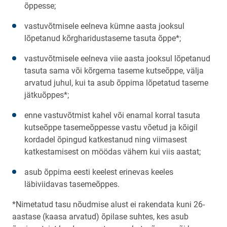
õppesse;
vastuvõtmisele eelneva kümne aasta jooksul
lõpetanud kõrgharidustaseme tasuta õppe*;
vastuvõtmisele eelneva viie aasta jooksul lõpetanud
tasuta sama või kõrgema taseme kutseõppe, välja
arvatud juhul, kui ta asub õppima lõpetatud taseme
jätkuõppes*;
enne vastuvõtmist kahel või enamal korral tasuta
kutseõppe tasemeõppesse vastu võetud ja kõigil
kordadel õpingud katkestanud ning viimasest
katkestamisest on möödas vähem kui viis aastat;
asub õppima eesti keelest erinevas keeles
läbiviidavas tasemeõppes.
*Nimetatud tasu nõudmise alust ei rakendata kuni 26-
aastase (kaasa arvatud) õpilase suhtes, kes asub