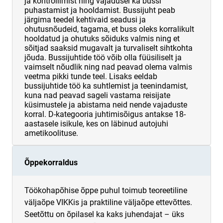
ja kontrollimist ning vajadusel ka bussi
puhastamist ja hooldamist. Bussijuht peab
järgima teedel kehtivaid seadusi ja
ohutusnõudeid, tagama, et buss oleks korralikult
hooldatud ja ohutuks sõiduks valmis ning et
sõitjad saaksid mugavalt ja turvaliselt sihtkohta
jõuda. Bussijuhtide töö võib olla füüsiliselt ja
vaimselt nõudlik ning nad peavad olema valmis
veetma pikki tunde teel. Lisaks eeldab
bussijuhtide töö ka suhtlemist ja teenindamist,
kuna nad peavad sageli vastama reisijate
küsimustele ja abistama neid nende vajaduste
korral. D-kategooria juhtimisõigus antakse 18-
aastasele isikule, kes on läbinud autojuhi
ametikoolituse.
Õppekorraldus
Töökohapõhise õppe puhul toimub teoreetiline
väljaõpe VIKKis ja praktiline väljaõpe ettevõttes.
Seetõttu on õpilasel ka kaks juhendajat – üks