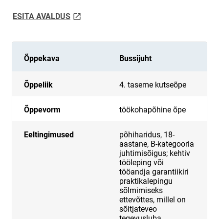
link opens on new page
ESITA AVALDUS
Õppekava
Bussijuht
Õppeliik
4. taseme kutseõpe
Õppevorm
töökohapõhine õpe
Eeltingimused
põhiharidus, 18-
aastane, B-kategooria
juhtimisõigus; kehtiv
tööleping või
tööandja garantiikiri
praktikalepingu
sõlmimiseks
ettevõttes, millel on
sõitjateveo
tegevusluba