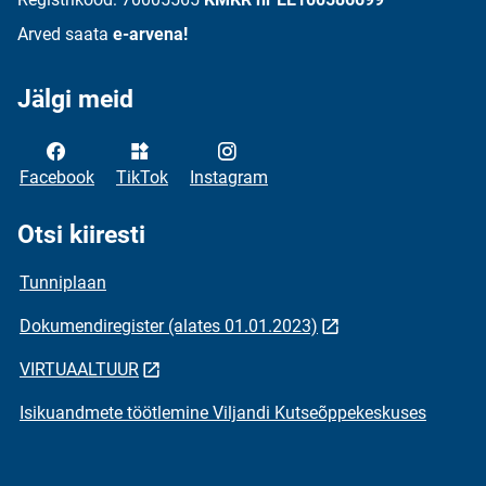
Arved saata
e-arvena!
Jälgi meid
Facebook
TikTok
Instagram
Otsi kiiresti
Tunniplaan
Dokumendiregister (alates 01.01.2023)
VIRTUAALTUUR
Isikuandmete töötlemine Viljandi Kutseõppekeskuses