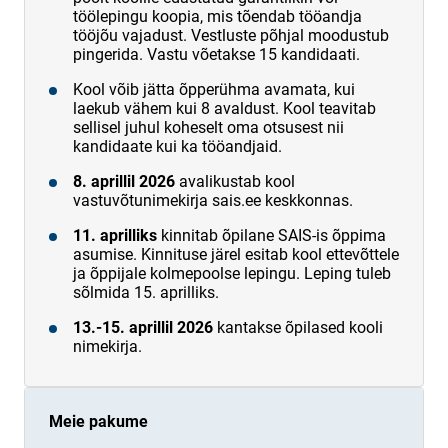
töölepingu koopia, mis tõendab tööandja
tööjõu vajadust. Vestluste põhjal moodustub
pingerida. Vastu võetakse 15 kandidaati.
Kool võib jätta õpperühma avamata, kui
laekub vähem kui 8 avaldust. Kool teavitab
sellisel juhul koheselt oma otsusest nii
kandidaate kui ka tööandjaid.
8. aprillil 2026
avalikustab kool
vastuvõtunimekirja sais.ee keskkonnas.
11. aprilliks
kinnitab õpilane SAIS-is õppima
asumise. Kinnituse järel esitab kool ettevõttele
ja õppijale kolmepoolse lepingu. Leping tuleb
sõlmida 15. aprilliks.
13.-15. aprillil 2026
kantakse õpilased kooli
nimekirja.
Meie pakume