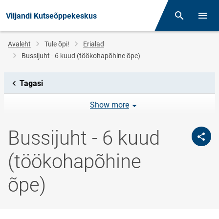
Viljandi Kutseõppekeskus
Otsing
Menüü
Jälglink
Avaleht
Tule õpi!
Erialad
Bussijuht - 6 kuud (töökohapõhine õpe)
Tagasi
Show more
Bussijuht - 6 kuud
(töökohapõhine
õpe)