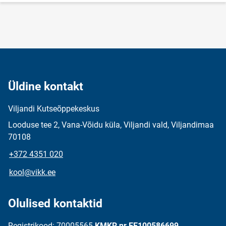
Üldine kontakt
Viljandi Kutseõppekeskus
Looduse tee 2, Vana-Võidu küla, Viljandi vald, Viljandimaa
70108
+372 4351 020
kool@vikk.ee
Olulised kontaktid
Registrikood: 70005565
KMKR nr EE100586699