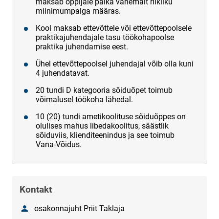
maksab õppijale palka vähemalt riikliku
miinimumpalga määras.
Kool maksab ettevõttele või ettevõttepoolsele
praktikajuhendajale tasu töökohapoolse
praktika juhendamise eest.
Ühel ettevõttepoolsel juhendajal võib olla kuni
4 juhendatavat.
20 tundi D kategooria sõiduõpet toimub
võimalusel töökoha lähedal.
10 (20) tundi ametikoolituse sõiduõppes on
olulises mahus libedakoolitus, säästlik
sõiduviis, klienditeenindus ja see toimub
Vana-Võidus.
Kontakt
Nimi
osakonnajuht Priit Taklaja