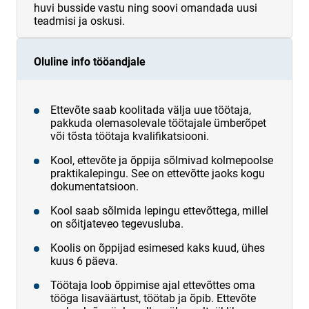
huvi busside vastu ning soovi omandada uusi
teadmisi ja oskusi.
Oluline info tööandjale
Ettevõte saab koolitada välja uue töötaja,
pakkuda olemasolevale töötajale ümberõpet
või tõsta töötaja kvalifikatsiooni.
Kool, ettevõte ja õppija sõlmivad kolmepoolse
praktikalepingu. See on ettevõtte jaoks kogu
dokumentatsioon.
Kool saab sõlmida lepingu ettevõttega, millel
on sõitjateveo tegevusluba.
Koolis on õppijad esimesed kaks kuud, ühes
kuus 6 päeva.
Töötaja loob õppimise ajal ettevõttes oma
tööga lisaväärtust, töötab ja õpib. Ettevõte