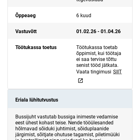
Õppeaeg
6 kuud
Vastuvõtt
01.02.26 - 01.04.26
Töötukassa toetus
Töötukassa toetab
õppimist, kui töötaja
ei saa tervise tõttu
senist tööd jätkata.
link op
Vaata tingimusi
SIIT
Eriala lühitutvustus
Bussijuht vastutab bussiga inimeste vedamise
eest ühest kohast teise. Nende tööülesanded
hõlmavad sõiduki juhtimist, sõiduplaanide
järgimist, sõitjate ohutuse tagamist, piletimüüki