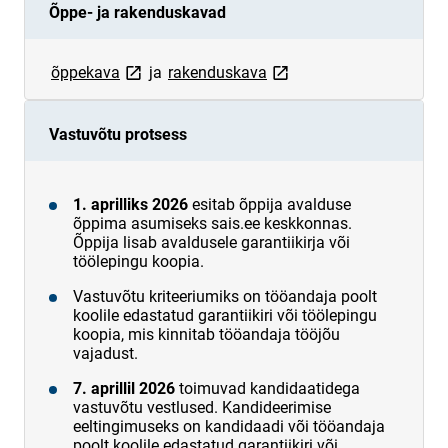
Õppe- ja rakenduskavad
link opens on new page
link opens on new page
õppekava
ja
rakenduskava
Vastuvõtu protsess
1. aprilliks 2026
esitab õppija avalduse
õppima asumiseks sais.ee keskkonnas.
Õppija lisab avaldusele garantiikirja või
töölepingu koopia.
Vastuvõtu kriteeriumiks on tööandaja poolt
koolile edastatud garantiikiri või töölepingu
koopia, mis kinnitab tööandaja tööjõu
vajadust.
7. aprillil 2026
toimuvad kandidaatidega
vastuvõtu vestlused. Kandideerimise
eeltingimuseks on kandidaadi või tööandaja
poolt koolile edastatud garantiikiri või