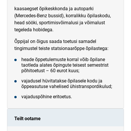
kaasaegset õpikeskkonda ja autoparki
(Mercedes-Benz bussid), korralikku õpilaskodu,
head sööki, sportimisvõimalusi ja võimalust
tegeleda hobidega.
Õppijal on õigus saada toetusi samadel
tingimustel teiste statsionaarõppe õpilastega:
heade õppetulemuste korral võib õpilane
taotleda alates õpingute teisest semestrist
põhitoetust – 60 eurot kuus;
vajadusel hüvitatakse õpilasele kodu ja
õppeasutuse vahelised ühistranspordikulud;
vajaduspõhine eritoetus.
Teilt ootame