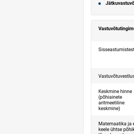
Jätkuvastuvõ
Vastuvõtutingi
Sisseastumistes
Vastuvõtuvestlu
Keskmine hinne
(põhiainete
aritmeetiline
keskmine)
Matemaatika ja e
keele ühtse põhi