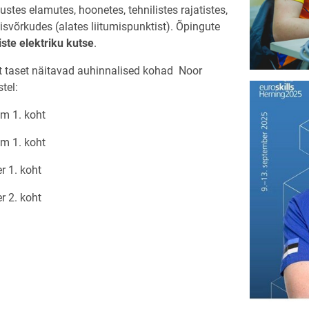
es elamutes, hoonetes, tehnilistes rajatistes,
isvõrkudes (alates liitumispunktist). Õpingute
iste elektriku kutse
.
et taset näitavad auhinnalised kohad Noor
tel:
m 1. koht
m 1. koht
r 1. koht
r 2. koht