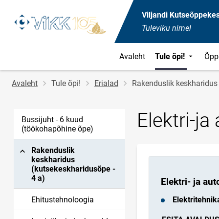
Viljandi Kutseõppeke
Tuleviku nimel
Avaleht
Tule õpi!
Õpp
Jälglink
Avaleht
Tule õpi!
Erialad
Rakenduslik keskharidus 
Elektri-j
Bussijuht - 6 kuud
(töökohapõhine õpe)
Rakenduslik
keskharidus
(kutsekeskharidusõpe -
4 a)
Elektri- ja a
Ehitustehnoloogia
Elektritehnik