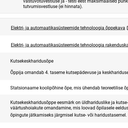
vastuvõtuvestluse ja - testi eest maksimaalsed punkt
tutvumisvestluse (ei hinnata).
l
Elektri- ja automaatikasüsteemide tehnoloogia õppekava
Elektri- ja automaatikasüsteemide tehnoloogia rakendusk
Kutsekeskharidusõpe
Õppija omandab 4. taseme kutsepädevuse ja keskhariduse
Statsionaarne koolipõhine õpe, mis ühendab teoreetilise õpp
Kutsekeskharidusõppe eesmärk on üldhariduslike ja kutse- 
väärtushoiakute omandamine, mis loovad õpilasele eeldus
õpingute jätkamiseks järgmisel kutse- või haridustasemel.