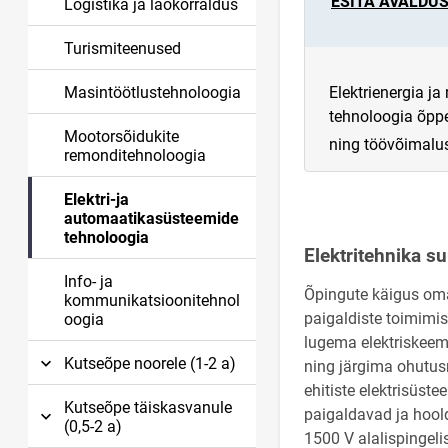
ESITA AVALDUS 
Logistika ja laokorraldus
ESITA AVALDU
Turismiteenused
Masintöötlustehnoloogia
Elektrienergia j
tehnoloogia õppe
Mootorsõidukite
ning töövõimalu
remonditehnoloogia
Elektri-ja
automaatikasüsteemide
tehnoloogia
Elektritehnika s
Info- ja
Õpingute käigus oma
kommunikatsioonitehnol
paigaldiste toimimis
oogia
lugema elektriskee
Kutseõpe noorele (1-2 a)
ning järgima ohutus
ehitiste elektrisüste
Kutseõpe täiskasvanule
paigaldavad ja hool
(0,5-2 a)
1500 V alalispingelis