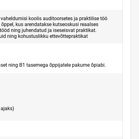
aheldumisi koolis auditoorsetes ja praktilise töö
el õppel, kus arendatakse kutseoskusi reaalses
öd ning juhendatud ja iseseisvat praktikat.
id ning kohustuslikku ettevõttepraktikat
aset ning B1 tasemega õppijatele pakume õpiabi.
ajaks)