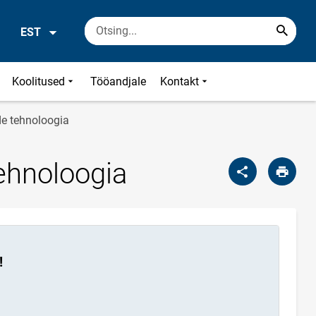
EST
Koolitused
Tööandjale
Kontakt
de tehnoloogia
ehnoloogia
!