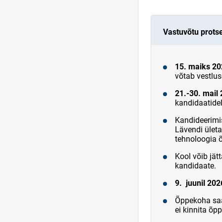
Vastuvõtu prots
15. maiks 2
võtab vestlus
21.-30. mail
kandidaatidel
Kandideerimi
Lävendi ület
tehnoloogia 
Kool võib jät
kandidaate.
9. juunil 202
Õppekoha saa
ei kinnita õ