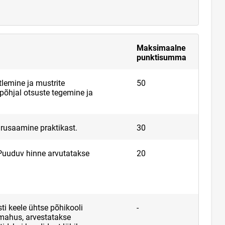
Maksimaalne
punktisumma
lemine ja mustrite
50
 põhjal otsuste tegemine ja
rusaamine praktikast.
30
Puuduv hinne arvutatakse
20
ti keele ühtse põhikooli
-
mahus, arvestatakse