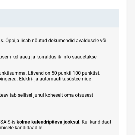
s. Õppija lisab nõutud dokumendid avaldusele või
sem kellaaeg ja korralduslik info saadetakse
unktisumma. Lävend on 50 punkti 100 punktist.
ingerea. Elektri- ja automaatikasüsteemide
eavitab sellisel juhul koheselt oma otsusest
SAIS-is
kolme kalendripäeva jooksul
. Kui kandidaat
misele kandidaadile.