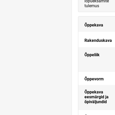
lõpueksamite
tulemus
Õppekava
Rakenduskava
Õppeliik
Õppevorm
Õppekava
eesmärgid ja
õpiväljundid