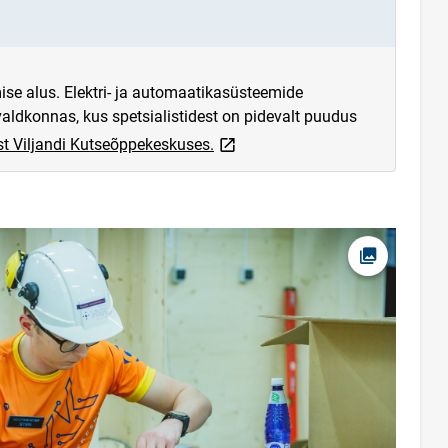
se alus. Elektri- ja automaatikasüsteemide
aldkonnas, kus spetsialistidest on pidevalt puudus
link opens on new page
st Viljandi Kutseõppekeskuses.
Ava foto