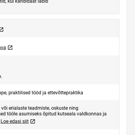
id, kui kandidaat läbib
ink opens on new page
link opens on new page
ava
.
e, praktilised tööd ja ettevõttepraktika
või erialaste teadmiste, oskuste ning
ed tööle asumiseks õpitud kutseala valdkonnas ja
link opens on new page
Loe edasi siit