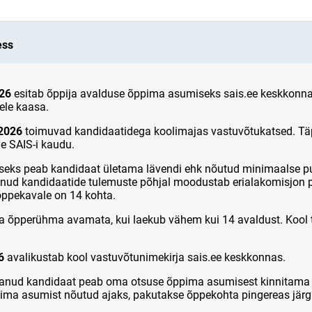
ess
026
esitab õppija avalduse õppima asumiseks sais.ee keskkonna
ele kaasa.
 2026
toimuvad kandidaatidega koolimajas vastuvõtukatsed. Täp
e SAIS-i kaudu.
seks peab kandidaat ületama lävendi ehk nõutud minimaalse p
anud kandidaatide tulemuste põhjal moodustab erialakomisjon p
õppekavale on 14 kohta.
ta õpperühma avamata, kui laekub vähem kui 14 avaldust. Kool t
6
avalikustab kool vastuvõtunimekirja sais.ee keskkonnas.
nud kandidaat peab oma otsuse õppima asumisest kinnitama 
ppima asumist nõutud ajaks, pakutakse õppekohta pingereas järg