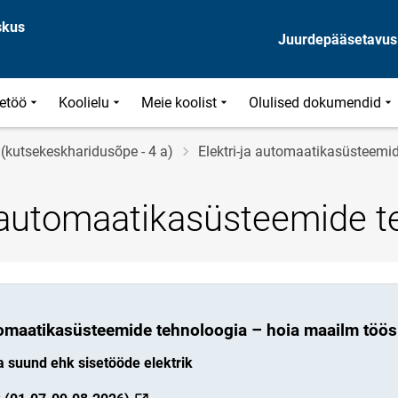
skus
Juurdepääsetavus
etöö
Koolielu
Meie koolist
Olulised dokumendid
(kutsekeskharidusõpe - 4 a)
Elektri-ja automaatikasüsteemi
a automaatikasüsteemide t
utomaatikasüsteemide tehnoloogia – hoia maailm töös
a suund ehk sisetööde elektrik
link opens on new page