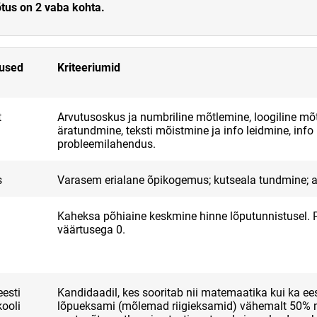
tus on 2 vaba kohta.
mused
Kriteeriumid
t
Arvutusoskus ja numbriline mõtlemine, loogiline mõt
äratundmine, teksti mõistmine ja info leidmine, info
probleemilahendus.
s
Varasem erialane õpikogemus; kutseala tundmine; a
Kaheksa põhiaine keskmine hinne lõputunnistusel. 
väärtusega 0.
esti
Kandidaadil, kes sooritab nii matemaatika kui ka ees
kooli
lõpueksami (mõlemad riigieksamid) vähemalt 50% 