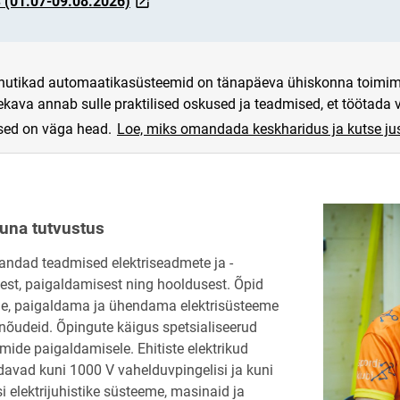
(01.07-09.08.2026)
S (30.03.-15.05.2026)f
link opens on new page
a nutikad automaatikasüsteemid on tänapäeva ühiskonna toimimi
kava annab sulle praktilised oskused ja teadmised, et töötada v
sed on väga head.
Loe, miks omandada keskharidus ja kutse ju
uuna tutvustus
ndad teadmised elektriseadmete ja -
est, paigaldamisest ning hooldusest. Õpid
me, paigaldama ja ühendama elektrisüsteeme
nõudeid. Õpingute käigus spetsialiseerud
emide paigaldamisele. Ehitiste elektrikud
davad kuni 1000 V vahelduvpingelisi ja kuni
i elektrijuhistike süsteeme, masinaid ja