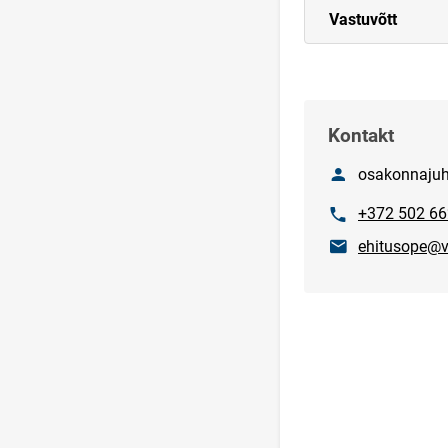
Vastuvõtt
Kontakt
Nimi
osakonnajuht
Telefon
+372 502 6
E-post
ehitusope@v