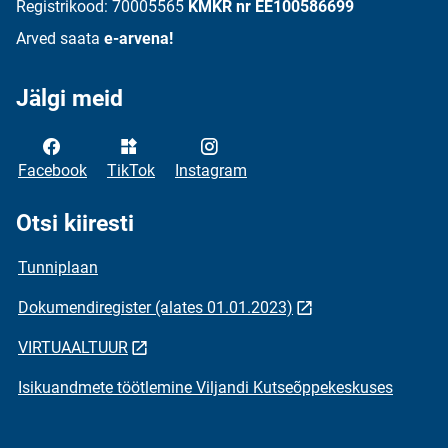
Registrikood: 70005565
KMKR nr EE100586699
Arved saata
e-arvena!
Jälgi meid
Facebook
TikTok
Instagram
Otsi kiiresti
Tunniplaan
Dokumendiregister (alates 01.01.2023)
VIRTUAALTUUR
Isikuandmete töötlemine Viljandi Kutseõppekeskuses