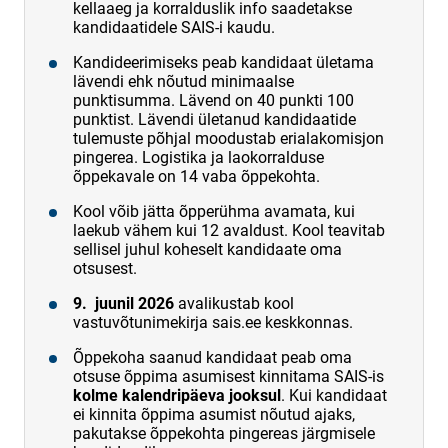
kellaaeg ja korralduslik info saadetakse
kandidaatidele SAIS-i kaudu.
Kandideerimiseks peab kandidaat ületama
lävendi ehk nõutud minimaalse
punktisumma. Lävend on 40 punkti 100
punktist. Lävendi ületanud kandidaatide
tulemuste põhjal moodustab erialakomisjon
pingerea. Logistika ja laokorralduse
õppekavale on 14 vaba õppekohta.
Kool võib jätta õpperühma avamata, kui
laekub vähem kui 12 avaldust. Kool teavitab
sellisel juhul koheselt kandidaate oma
otsusest.
9. juunil 2026
avalikustab kool
vastuvõtunimekirja sais.ee keskkonnas.
Õppekoha saanud kandidaat peab oma
otsuse õppima asumisest kinnitama SAIS-is
kolme kalendripäeva jooksul
. Kui kandidaat
ei kinnita õppima asumist nõutud ajaks,
pakutakse õppekohta pingereas järgmisele