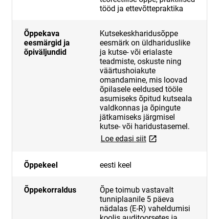
tööd ja ettevõttepraktika
Õppekava
Kutsekeskharidusõppe
eesmärgid ja
eesmärk on üldhariduslike
õpiväljundid
ja kutse- või erialaste
teadmiste, oskuste ning
väärtushoiakute
omandamine, mis loovad
õpilasele eeldused tööle
asumiseks õpitud kutseala
valdkonnas ja õpingute
jätkamiseks järgmisel
kutse- või haridustasemel.
link opens on new p
Loe edasi siit
Õppekeel
eesti keel
Õppekorraldus
Õpe toimub vastavalt
tunniplaanile 5 päeva
nädalas (E-R) vaheldumisi
koolis auditoorsetes ja