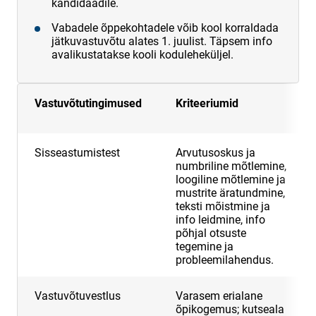
kandidaadile.
Vabadele õppekohtadele võib kool korraldada
jätkuvastuvõtu alates 1. juulist. Täpsem info
avalikustatakse kooli koduleheküljel.
Vastuvõtutingimused
Kriteeriumid
Sisseastumistest
Arvutusoskus ja
numbriline mõtlemine,
loogiline mõtlemine ja
mustrite äratundmine,
teksti mõistmine ja
info leidmine, info
põhjal otsuste
tegemine ja
probleemilahendus.
Vastuvõtuvestlus
Varasem erialane
õpikogemus; kutseala