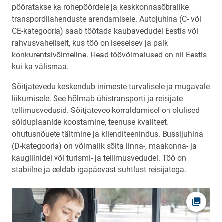
pööratakse ka rohepöördele ja keskkonnasõbralike
transpordilahenduste arendamisele. Autojuhina (C- või
CE-kategooria) saab töötada kaubavedudel Eestis või
rahvusvaheliselt, kus töö on iseseisev ja palk
konkurentsivõimeline. Head töövõimalused on nii Eestis
kui ka välismaa.
Sõitjatevedu keskendub inimeste turvalisele ja mugavale
liikumisele. See hõlmab ühistransporti ja reisijate
tellimusvedusid. Sõitjateveo korraldamisel on olulised
sõiduplaanide koostamine, teenuse kvaliteet,
ohutusnõuete täitmine ja klienditeenindus. Bussijuhina
(D-kategooria) on võimalik sõita linna-, maakonna- ja
kaugliinidel või turismi- ja tellimusvedudel. Töö on
stabiilne ja eeldab igapäevast suhtlust reisijatega.
Ava fot