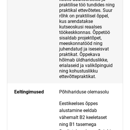
praktilise töö tundides ning
praktikal ettevõtetes. Suur
rõhk on praktilisel õppel,
kus arendatakse
kutseoskusi reaalses
töökeskkonnas. Õppetöö
sisaldab projektõpet,
meeskonnatööd ning
juhendatud ja iseseisvat
praktikat. Õppekava
hõlmab üldhariduslikke,
erialaseid ja valikõpinguid
ning kohustuslikku
ettevõttepraktikat.
Eeltingimused
Põhihariduse olemasolu
Eestikeelses õppes
alustamine eeldab
vähemalt B2 keeletaset
ning B1 tasemega