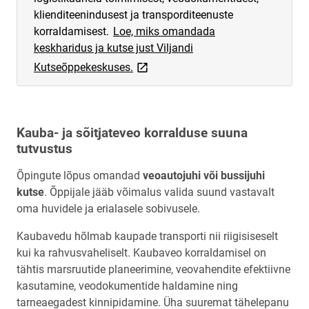
klienditeenindusest ja transporditeenuste
korraldamisest.
Loe, miks omandada
keskharidus ja kutse just Viljandi
link opens on new page
Kutseõppekeskuses.
Kauba- ja sõitjateveo korralduse suuna
tutvustus
Õpingute lõpus omandad
veoautojuhi või bussijuhi
kutse
. Õppijale jääb võimalus valida suund vastavalt
oma huvidele ja erialasele sobivusele.
Kaubavedu hõlmab kaupade transporti nii riigisiseselt
kui ka rahvusvaheliselt. Kaubaveo korraldamisel on
tähtis marsruutide planeerimine, veovahendite efektiivne
kasutamine, veodokumentide haldamine ning
tarneaegadest kinnipidamine. Üha suuremat tähelepanu