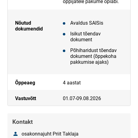
õppijatele pakume õpiabi.
Nõutud
Avaldus SAISis
dokumendid
Isikut tõendav
dokument
Põhiharidust tõendav
dokument (õppekoha
pakkumise ajaks)
Õppeaeg
4 aastat
Vastuvõtt
01.07-09.08.2026
Kontakt
Nimi
osakonnajuht Priit Taklaja