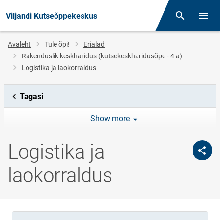
Viljandi Kutseõppekeskus
Otsing
Menüü
Jälglink
Avaleht
Tule õpi!
Erialad
Rakenduslik keskharidus (kutsekeskharidusõpe - 4 a)
Logistika ja laokorraldus
Tagasi
Show more
Logistika ja
laokorraldus