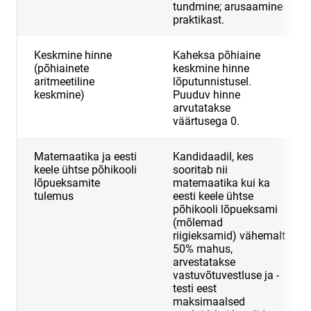
tundmine; arusaamine
praktikast.
Keskmine hinne
Kaheksa põhiaine
(põhiainete
keskmine hinne
aritmeetiline
lõputunnistusel.
keskmine)
Puuduv hinne
arvutatakse
väärtusega 0.
Matemaatika ja eesti
Kandidaadil, kes
keele ühtse põhikooli
sooritab nii
lõpueksamite
matemaatika kui ka
tulemus
eesti keele ühtse
põhikooli lõpueksami
(mõlemad
riigieksamid) vähemalt
50% mahus,
arvestatakse
vastuvõtuvestluse ja -
testi eest
maksimaalsed