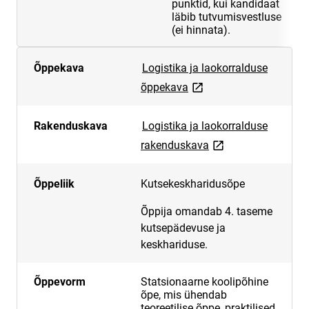
punktid, kui kandidaat
läbib tutvumisvestluse
(ei hinnata).
Õppekava
Logistika ja laokorralduse
link opens on new page
õppekava
Rakenduskava
Logistika ja laokorralduse
link opens on new p
rakenduskava
Õppeliik
Kutsekeskharidusõpe
Õppija omandab 4. taseme
kutsepädevuse ja
keskhariduse.
Õppevorm
Statsionaarne koolipõhine
õpe, mis ühendab
teoreetilise õppe, praktilised