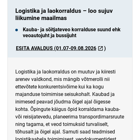
Logistika ja laokorraldus – loo sujuv
liikumine maailmas
Kauba- ja sõitjateveo korralduse suund ehk
veoautojuht ja bussijuht
link opens on new 
ESITA AVALDUS (01.07-09.08.2026
)
link opens on new page
Logistika ja laokorraldus on muutuv ja kiiresti
arenev valdkond, mis mängib võtmerolli nii
ettevõtete konkurentsivõime kui ka kogu
majanduse toimimise seisukohalt. Kaubad ja
inimesed peavad jõudma õigel ajal õigesse
kohta. Õpingute käigus õpid korraldama kauba-
või reisijatevedu, planeerima transpordimarsruute
ning tagama, et veod toimuksid turvaliselt,
tõhusalt ja õigel ajal. Samuti saad teadmised
logistikaahela toimimisest, veodokumentidest,