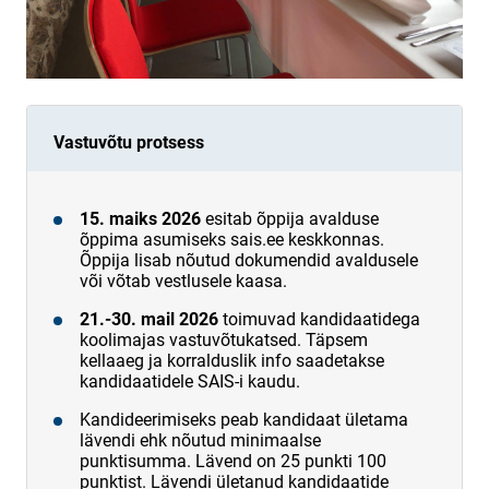
Vastuvõtu protsess
15. maiks 2026
esitab õppija avalduse
õppima asumiseks sais.ee keskkonnas.
Õppija lisab nõutud dokumendid avaldusele
või võtab vestlusele kaasa.
21.-30. mail 2026
toimuvad kandidaatidega
koolimajas vastuvõtukatsed. Täpsem
kellaaeg ja korralduslik info saadetakse
kandidaatidele SAIS-i kaudu.
Kandideerimiseks peab kandidaat ületama
lävendi ehk nõutud minimaalse
punktisumma. Lävend on 25 punkti 100
punktist. Lävendi ületanud kandidaatide