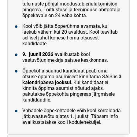
tulemuste põhjal moodustab erialakomisjon
pingerea. Toitlustuse ja teeninduse abitöötaja
õppekavale on 24 vaba kohta.
Kool võib jätta õpperühma avamata, kui
laekub vähem kui 20 avaldust. Kool teavitab
sellisel juhul koheselt oma otsusest
kandidaate.
9. juunil 2026
avalikustab kool
vastuvõtunimekirja sais.ee keskkonnas.
Õppekoha saanud kandidaat peab oma
otsuse õppima asumisest kinnitama SAIS-is
3
kalendripäeva jooksul
. Kui kandidaat ei
kinnita õppima asumist nõutud ajaks,
pakutakse õppekohta pingereas järgmisele
kandidaadile.
Vabadele õppekohtadele võib kool korraldada
jätkuvastuvõtu alates 1. juulist. Täpsem info
avalikustatakse kooli koduleheküljel.