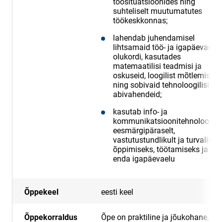
töösituatsioonides ning
suhteliselt muutumatutes
töökeskkonnas;
lahendab juhendamisel
lihtsamaid töö- ja igapäevaelu
olukordi, kasutades
matemaatilisi teadmisi ja
oskuseid, loogilist mõtlemist
ning sobivaid tehnoloogilisi
abivahendeid;
kasutab info- ja
kommunikatsioonitehnoloogia
eesmärgipäraselt,
vastutustundlikult ja turvaliselt
õppimiseks, töötamiseks ja
enda igapäevaelu
Õppekeel
eesti keel
Õppekorraldus
Õpe on praktiline ja jõukohane,