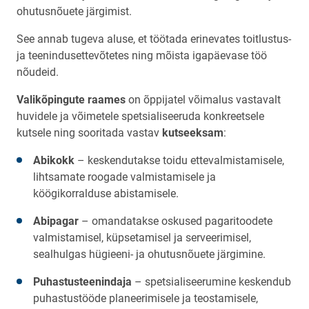
ohutusnõuete järgimist.
See annab tugeva aluse, et töötada erinevates toitlustus-
ja teenindusettevõtetes ning mõista igapäevase töö
nõudeid.
Valikõpingute raames
on õppijatel võimalus vastavalt
huvidele ja võimetele spetsialiseeruda konkreetsele
kutsele ning sooritada vastav
kutseeksam
:
Abikokk
– keskendutakse toidu ettevalmistamisele,
lihtsamate roogade valmistamisele ja
köögikorralduse abistamisele.
Abipagar
– omandatakse oskused pagaritoodete
valmistamisel, küpsetamisel ja serveerimisel,
sealhulgas hügieeni- ja ohutusnõuete järgimine.
Puhastusteenindaja
– spetsialiseerumine keskendub
puhastustööde planeerimisele ja teostamisele,