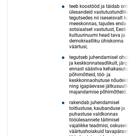
teeb koostööd ja täidab oma
ülesandeid vastutustundlikult,
tegutsedes nii iseseisvalt kui
meeskonnas, tajudes enda
sotsiaalset vastutust, Eesti
kultuuriruumi head tava ja
demokraatliku ühiskonna
väärtusi;
tegutseb juhendamisel ohutult
ja keskkonnateadlikult, järgide
ennast säästva kehakasutuse
põhimõtteid, töö- ja
keskkonnaohutuse nõudeid
ning igapäevase jätkusuutliku
majandamise põhimõtteid;
rakendab juhendamisel
toitlustuse, kaubanduse ja
puhastuse valdkonnas
tööülesannete täitmisel
vajalikke teadmisi, oskuseid ja
väärtushoiakuid tavapärastes