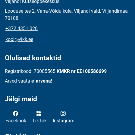
Viljandi Kutseõppekeskus
Looduse tee 2, Vana-Võidu küla, Viljandi vald, Viljandimaa
70108
+372 4351 020
kool@vikk.ee
Olulised kontaktid
Registrikood: 70005565
KMKR nr EE100586699
Arved saata
e-arvena!
Jälgi meid
Facebook
TikTok
Instagram