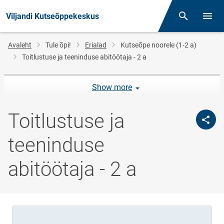
Viljandi Kutseõppekeskus
Otsing
Menüü
Jälglink
Avaleht
Tule õpi!
Erialad
Kutseõpe noorele (1-2 a)
Toitlustuse ja teeninduse abitöötaja - 2 a
Show more
Toitlustuse ja
teeninduse
abitöötaja - 2 a