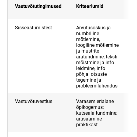
Vastuvõtutingimused
Kriteeriumid
M
p
Sisseastumistest
Arvutusoskus ja
5
numbriline
mõtlemine,
loogiline mõtlemine
ja mustrite
äratundmine, teksti
mõistmine ja info
leidmine, info
põhjal otsuste
tegemine ja
probleemilahendus.
Vastuvõtuvestlus
Varasem erialane
3
õpikogemus;
kutseala tundmine;
arusaamine
praktikast.