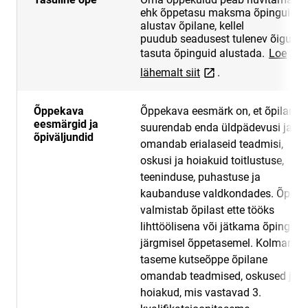
ehk õppetasu maksma õpinguid
alustav õpilane, kellel
puudub seadusest tulenev õigus
tasuta õpinguid alustada.
Loe
link opens on new pa
lähemalt siit
.
Õppekava
Õppekava eesmärk on, et õpilane
eesmärgid ja
suurendab enda üldpädevusi ja
õpiväljundid
omandab erialaseid teadmisi,
oskusi ja hoiakuid toitlustuse,
teeninduse, puhastuse ja
kaubanduse valdkondades. Õpe
valmistab õpilast ette tööks
lihttöölisena või jätkama õpinguid
järgmisel õppetasemel. Kolmanda
taseme kutseõppe õpilane
omandab teadmised, oskused ja
hoiakud, mis vastavad 3.