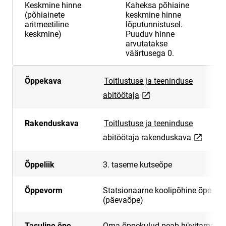
Keskmine hinne
Kaheksa põhiaine
2
(põhiainete
keskmine hinne
aritmeetiline
lõputunnistusel.
keskmine)
Puuduv hinne
arvutatakse
väärtusega 0.
Õppekava
Toitlustuse ja teeninduse
link opens on new page
abitöötaja
Rakenduskava
Toitlustuse ja teeninduse
link open
abitöötaja rakenduskava
Õppeliik
3. taseme kutseõpe
Õppevorm
Statsionaarne koolipõhine õpe
(päevaõpe)
Tasuline õpe
Oma õppekulud peab hüvitama