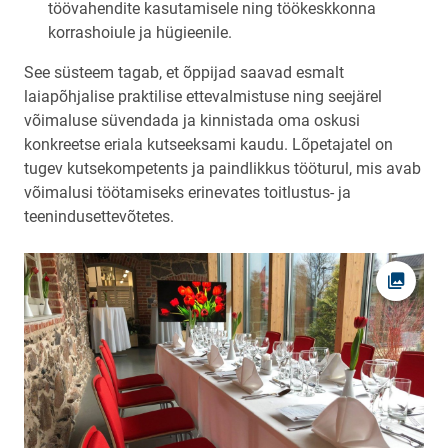
töövahendite kasutamisele ning töökeskkonna
korrashoiule ja hügieenile.
See süsteem tagab, et õppijad saavad esmalt
laiapõhjalise praktilise ettevalmistuse ning seejärel
võimaluse süvendada ja kinnistada oma oskusi
konkreetse eriala kutseeksami kaudu. Lõpetajatel on
tugev kutsekompetents ja paindlikkus tööturul, mis avab
võimalusi töötamiseks erinevates toitlustus- ja
teenindusettevõtetes.
Ava fot