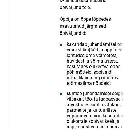
kvalifikatsioonitaseme
õpiväljunditele.
Õppija on õppe lõppedes
saavutanud järgmised
õpiväljundid:
kavandab juhendamisel oma
edasist karjääri ja õppimist
lähtudes oma võimetest,
huvidest ja võimalustest,
kasutades elukestva õppe
põhimõtteid, sobivaid
infoallikaid ning muutuva
töömaailma nõudeid;
suhtleb juhendamisel selgelt ja
viisakalt töö- ja igapäevaelus,
arvestades suhtlusolukorra, -
partnerite ja kultuuriliste
eripäradega ning kasutades
olukorrale sobivat keelt ja
asjakohast erialast sõnavara;