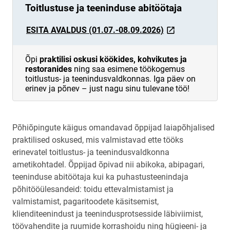
Toitlustuse ja teeninduse abitöötaja
link opens on new
dsdlink opens
ESITA AVALDUS (01.07.-08.09.2026)
Õpi
praktilisi oskusi köökides, kohvikutes ja
restoranides
ning saa esimene töökogemus
toitlustus- ja teenindusvaldkonnas. Iga päev on
erinev ja põnev – just nagu sinu tulevane töö!
Põhiõpingute käigus omandavad õppijad laiapõhjalised
praktilised oskused, mis valmistavad ette tööks
erinevatel toitlustus- ja teenindusvaldkonna
ametikohtadel. Õppijad õpivad nii abikoka, abipagari,
teeninduse abitöötaja kui ka puhastusteenindaja
põhitööülesandeid: toidu ettevalmistamist ja
valmistamist, pagaritoodete käsitsemist,
klienditeenindust ja teenindusprotsesside läbiviimist,
töövahendite ja ruumide korrashoidu ning hügieeni- ja