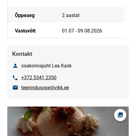
Õppeaeg
2 aastat
Vastuvõtt
01.07 - 09.08.2026
Kontakt
Nimi
osakonnajuht Lea Kask
Telefon
+372 5341 2350
E-post
teenindusope@vikk.ee
Ava fot