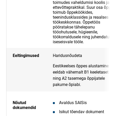
toimudes vaheldumisi koolis ja
ettevõttepraktikal. Suur osa õppes
toimub õppeköökides,
teenindusklassides ja reaalses
töökeskkonnas. Õppetöös
pööratakse tähelepanu
tööohutusele, hügieenile,
töökorraldusele ning juhendatud
iseseisvale tööle.
Eeltingimused
Haridusnõudeta
Eestikeelses õppes alustamine
eeldab vähemalt B1 keeletaset
ning A2 tasemega õppijatele
pakume õpiabi.
Nõutud
Avaldus SAISis
dokumendid
Isikut tõendav dokument