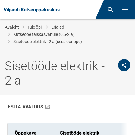
Viljandi Kutseõppekeskus
Otsing
Menüü
Jälglink
Avaleht
Tule õpi!
Erialad
Kutseõpe täiskasvanule (0,5-2 a)
Sisetööde elektrik - 2 a (sessioonõpe)
Sisetööde elektrik -
2 a
link opens on new page
ESITA AVALDUS
Õppekava
Sisetööde elektrik