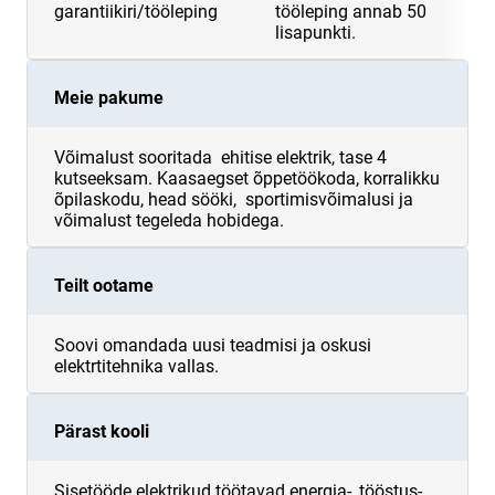
garantiikiri/tööleping
tööleping annab 50
lisapunkti.
Meie pakume
Võimalust sooritada ehitise elektrik, tase 4
kutseeksam. Kaasaegset õppetöökoda, korralikku
õpilaskodu, head sööki, sportimisvõimalusi ja
võimalust tegeleda hobidega.
Teilt ootame
Soovi omandada uusi teadmisi ja oskusi
elektrtitehnika vallas.
Pärast kooli
Sisetööde elektrikud töötavad energia-, tööstus-,