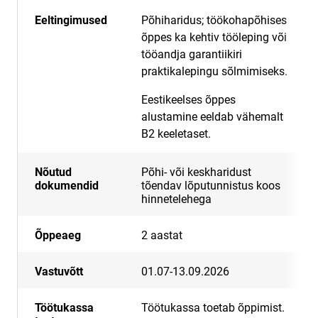
Eeltingimused
Põhiharidus; t
öökohapõhises
õppes ka kehtiv tööleping või
tööandja garantiikiri
praktikalepingu sõlmimiseks.
Eestikeelses õppes
alustamine eeldab vähemalt
B2 keeletaset.
Nõutud
Põhi- või keskharidust
dokumendid
tõendav lõputunnistus koos
hinnetelehega
Õppeaeg
2 aastat
Vastuvõtt
01.07-13.09.2026
Töötukassa
Töötukassa toetab õppimist.