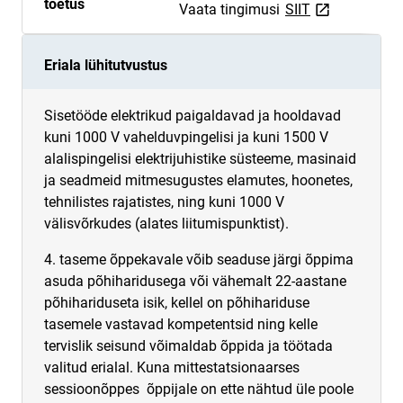
toetus
link opens on
Vaata tingimusi
SIIT
Eriala lühitutvustus
Sisetööde elektrikud paigaldavad ja hooldavad
kuni 1000 V vahelduvpingelisi ja kuni 1500 V
alalispingelisi elektrijuhistike süsteeme, masinaid
ja seadmeid mitmesugustes elamutes, hoonetes,
tehnilistes rajatistes, ning kuni 1000 V
välisvõrkudes (alates liitumispunktist).
4. taseme õppekavale võib seaduse järgi õppima
asuda põhiharidusega või vähemalt 22-aastane
põhihariduseta isik, kellel on põhihariduse
tasemele vastavad kompetentsid ning kelle
tervislik seisund võimaldab õppida ja töötada
valitud erialal. Kuna mittestatsionaarses
sessioonõppes õppijale on ette nähtud üle poole