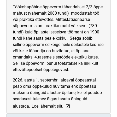
Töökohapõhine õppevorm tähendab, et 2/3 õppe
mahust (vähemalt 2080 tundi) moodustab töö
või praktika ettevõttes. Mittestatsionaarse
sõppevormis on praktika maht väiksem (780
tundi) kuid õpilaste iseseisva töömaht on 1900
tundi kahe aasta peale kokku. Seega sobib
selline õppevorm eelkõige neile õpilastele kes ise
või kelle tööandja on huvitatud, et õpilane
omandaks 4.taseme sisetööde elektriku kutse
.
Sellise õppevormi puhul toetatakse ka riiklikult
ettevõttepoolset õppetegevust.
2026. aasta 1. septembril algaval õppeaastal
peab oma õppekulud hüvitama ehk õppetasu
maksma õpinguid alustav õpilane, kellel puudub
seadusest tulenev õigus tasuta õpinguid
link opens on new page
alustada.
Loe lähemalt siit.