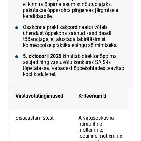
ei kinnita õppima asumist nõutud ajaks,
pakutakse õppekohta pingereas järgmisele
kandidaadile.
Osakonna praktikakoordinaator võtab
ühendust õppekoha saanud kandidaadi
tööandjaga, et alustada läbirääkimisi
kolmepoolse praktikalepingu sõlmimiseks.
5. oktoobril 2026
kinnitab direktor õppima
asujad ning vastuvõtu konkurss SAIS-is
lõpetatakse. Vabadest õppekohtades teavitab
kool kodulehel.
Vastuvõtutingimused
Kriteeriumid
M
p
Sisseastumistest
Arvutusoskus ja
5
numbriline
mõtlemine,
loogiline mõtlemine