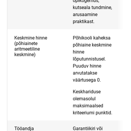
õpikogemus,
kutseala tundmine,
arusaamine
praktikast.
Keskmine hinne
Põhikooli kaheksa
2
(põhiainete
põhiaine keskmine
aritmeetiline
hinne
keskmine)
lõputunnistusel.
Puuduv hinne
arvutatakse
väärtusega 0.
Keskhariduse
olemasolul
maksimaalsed
kriteeriumi punktid.
Tööandja
Garantiikiri või
5