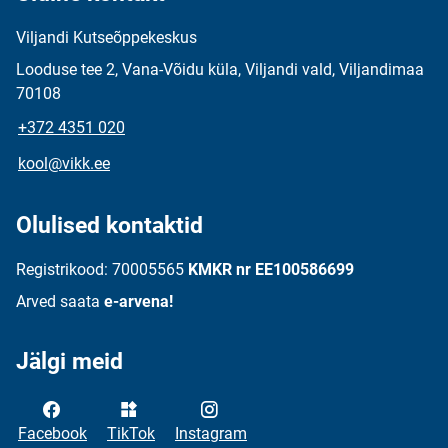
Viljandi Kutseõppekeskus
Looduse tee 2, Vana-Võidu küla, Viljandi vald, Viljandimaa
70108
+372 4351 020
kool@vikk.ee
Olulised kontaktid
Registrikood: 70005565
KMKR nr EE100586699
Arved saata
e-arvena!
Jälgi meid
Facebook
TikTok
Instagram