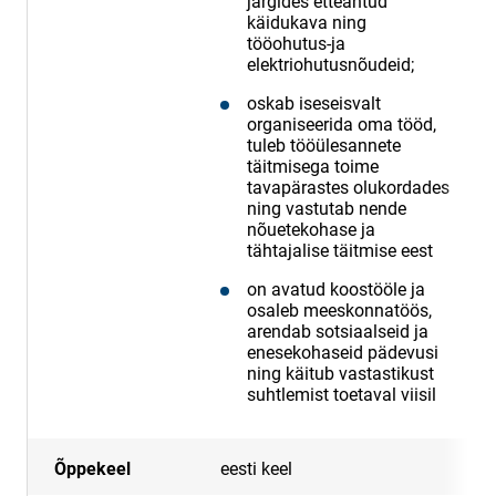
järgides etteantud
käidukava ning
tööohutus-ja
elektriohutusnõudeid;
oskab iseseisvalt
organiseerida oma tööd,
tuleb tööülesannete
täitmisega toime
tavapärastes olukordades
ning vastutab nende
nõuetekohase ja
tähtajalise täitmise eest
on avatud koostööle ja
osaleb meeskonnatöös,
arendab sotsiaalseid ja
enesekohaseid pädevusi
ning käitub vastastikust
suhtlemist toetaval viisil
Õppekeel
eesti keel