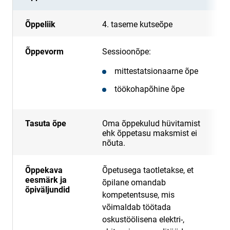
Õppeliik
4. taseme kutseõpe
Õppevorm
Sessioonõpe:
mittestatsionaarne õpe
töökohapõhine õpe
Tasuta õpe
Oma õppekulud hüvitamist
ehk õppetasu maksmist ei
nõuta.
Õppekava
Õpetusega taotletakse, et
eesmärk ja
õpilane omandab
õpiväljundid
kompetentsuse, mis
võimaldab töötada
oskustöölisena elektri-,