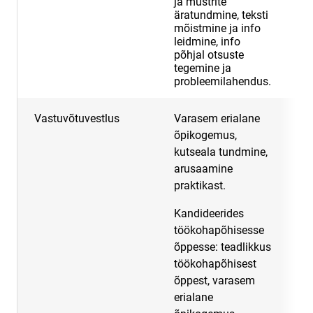
ja mustrite
äratundmine, teksti
mõistmine ja info
leidmine, info
põhjal otsuste
tegemine ja
probleemilahendus.
Vastuvõtuvestlus
Varasem erialane
3
õpikogemus,
kutseala tundmine,
arusaamine
praktikast.
Kandideerides
töökohapõhisesse
õppesse: teadlikkus
töökohapõhisest
õppest, varasem
erialane