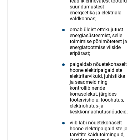
teadlik erinevatest tööturu
suundumustest
energeetika ja elektriala
valdkonnas;
omab üldist ettekujutust
energiasüsteemist, selle
toimimise põhimõtetest ja
energiatootmise viiside
eripärast;
paigaldab nõuetekohaselt
hoone elektripaigaldiste
elektritarvikuid, juhistikke
ja seadmeid ning
kontrollib nende
korrasolekut, järgides
töötervishoiu, tööohutus,
elektriohutus-ja
keskkonnaohutusnõudeid;
viib läbi nõuetekohaselt
hoone elektripaigaldiste ja
tarvitite käidutoiminguid,