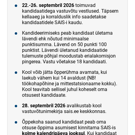
22.-26. septembril 2026
toimuvad
kandidaatidega vastuvõtu vestlused. Täpsem
kellaaeg ja korralduslik info saadetakse
kandidaatidele SAIS-i kaudu.
Kandideerimiseks peab kandidaat ületama
lävendi ehk nõutud minimaalse
punktisumma. Lävend on 50 punkti 100
punktist. Lävendi ületanud kandidaatide
tulemuste põhjal moodustab erialakomisjon
pingerea. Vastu võetakse 18 kandidaati.
Kool võib jätta õpperühma avamata, kui
laekub vähem kui 14 avaldust (NB!
töökohapõhine ja mittestatsionaarne kokku).
Kool teavitab sellisel juhul koheselt oma
otsusest kandidaate.
28. septembril 2026
avalikustab kool
vastuvõtunimekirja sais.ee keskkonnas.
Õppekoha saanud kandidaat peab oma
otsuse õppima asumisest kinnitama SAIS-is
kolme kalendripäeva jooksul
. Kui kandidaat