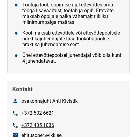
Töötaja loob õppimise ajal ettevõttes oma
tööga lisaväärtust, töötab ja õpib. Ettevõte
maksab õppijale palka vähemalt riikliku
miinimumpalga määras.
Kool maksab ettevõttele või ettevõttepoolsele
praktikajuhendajale tasu töökohapoolse
praktika juhendamise eest.
Ühel ettevõttepoolsel juhendajal võib olla kuni
4 juhendatavat.
Kontakt
Nimi
osakonnajuht Anti Kivistik
Telefon
+372 502 6621
Telefon
+372 435 1036
E-post
ehitusope@vikk.ee