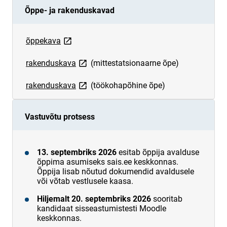
Õppe- ja rakenduskavad
link opens on new page
õppekava
link opens on new page
rakenduskava
(mittestatsionaarne õpe)
link opens on new page
rakenduskava
(töökohapõhine õpe)
Vastuvõtu protsess
13. septembriks 2026
esitab õppija avalduse
õppima asumiseks sais.ee keskkonnas.
Õppija lisab nõutud dokumendid avaldusele
või võtab vestlusele kaasa.
Hiljemalt 20. septembriks 2026
sooritab
kandidaat sisseastumistesti Moodle
keskkonnas.