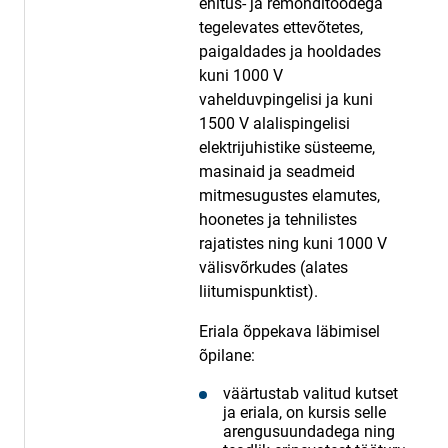
ehitus- ja remonditöödega
tegelevates ettevõtetes,
paigaldades ja hooldades
kuni 1000 V
vahelduvpingelisi ja kuni
1500 V alalispingelisi
elektrijuhistike süsteeme,
masinaid ja seadmeid
mitmesugustes elamutes,
hoonetes ja tehnilistes
rajatistes ning kuni 1000 V
välisvõrkudes (alates
liitumispunktist).
Eriala õppekava läbimisel
õpilane:
väärtustab valitud kutset
ja eriala, on kursis selle
arengusuundadega ning