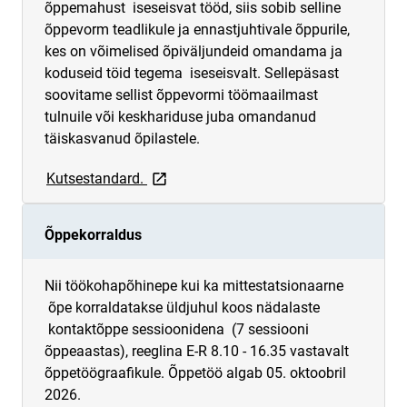
õppemahust iseseisvat tööd, siis sobib selline
õppevorm teadlikule ja ennastjuhtivale õppurile,
kes on võimelised õpiväljundeid omandama ja
koduseid töid tegema iseseisvalt. Sellepäsast
soovitame sellist õppevormi töömaailmast
tulnuile või keskhariduse juba omandanud
täiskasvanud õpilastele.
link opens on new page
Kutsestandard.
Õppekorraldus
Nii töökohapõhinepe kui ka mittestatsionaarne
õpe korraldatakse üldjuhul koos nädalaste
kontaktõppe sessioonidena (7 sessiooni
õppeaastas), reeglina E-R 8.10 - 16.35 vastavalt
õppetöögraafikule.
Õppetöö algab 05. oktoobril
2026.