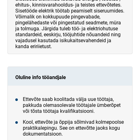
ehitus-, kinnisvarahooldus- ja teistes ettevõtetes.
Sisetööde elektrik töötab peamiselt siseruumides.
Võimalik on kokkupuude pingevabade,
pingelähedaste või pingestatud seadmete, müra
ja tolmuga. Järgida tuleb töö- ja elektriohutuse
standardeid, eeskirju, tööjuhtide nõuandeid ning
vajadusel kasutada isikukaitsevahendeid ja
kanda eririietust.
Oluline info tööandjale
Ettevõte saab koolitada välja uue töötaja,
pakkuda olemasolevale töötajale ümberõpet
või tõsta töötaja kvalifikatsiooni.
Kool, ettevõte ja õppija sõlmivad kolmepoolse
praktikalepingu. See on ettevõtte jaoks kogu
dokumentatsioon.