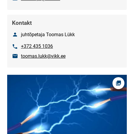
Kontakt
Nimi
juhtõpetaja Toomas Lükk
Telefon
+372 435 1036
E-post
toomas.lukk@vikk.ee
Ava fot