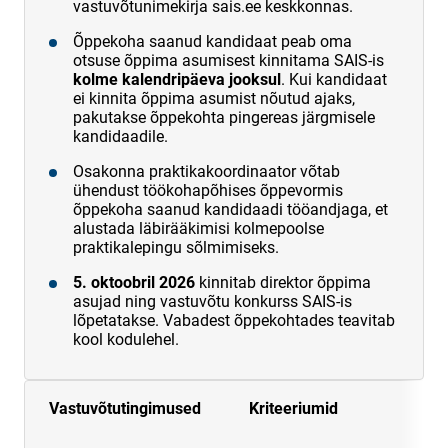
vastuvõtunimekirja sais.ee keskkonnas.
Õppekoha saanud kandidaat peab oma
otsuse õppima asumisest kinnitama SAIS-is
kolme kalendripäeva jooksul
. Kui kandidaat
ei kinnita õppima asumist nõutud ajaks,
pakutakse õppekohta pingereas järgmisele
kandidaadile.
Osakonna praktikakoordinaator võtab
ühendust töökohapõhises õppevormis
õppekoha saanud kandidaadi tööandjaga, et
alustada läbirääkimisi kolmepoolse
praktikalepingu sõlmimiseks.
5. oktoobril 2026
kinnitab direktor õppima
asujad ning vastuvõtu konkurss SAIS-is
lõpetatakse. Vabadest õppekohtades teavitab
kool kodulehel.
Vastuvõtutingimused
Kriteeriumid
M
p