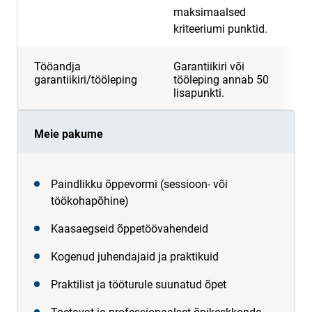
maksimaalsed
kriteeriumi punktid.
Tööandja
Garantiikiri või
5
garantiikiri/tööleping
tööleping annab 50
lisapunkti.
Meie pakume
Paindlikku õppevormi (sessioon- või
töökohapõhine)
Kaasaegseid õppetöövahendeid
Kogenud juhendajaid ja praktikuid
Praktilist ja tööturule suunatud õpet