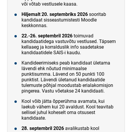
või võtab vestlusele kaasa.
Hiljemalt 20. septembriks 2026
sooritab
kandidaat sisseastumistesti Moodle
keskkonnas.
22.-26. septembril 2026
toimuvad
kandidaatidega vastuvõtu vestlused. Täpsem
kellaaeg ja korralduslik info saadetakse
kandidaatidele SAIS-i kaudu.
Kandideerimiseks peab kandidaat ületama
lävendi ehk nõutud minimaalse
punktisumma. Lävend on 50 punkti 100
punktist. Lävendi ületanud kandidaatide
tulemuste põhjal moodustab erialakomisjon
pingerea. Vastu võetakse 24 kandidaati.
Kool võib jätta õpperühma avamata, kui
laekub vähem kui 20 avaldust. Kool teavitab
sellisel juhul koheselt oma otsusest
kandidaate.
28. septembril 2026
avalikustab kool