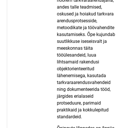
noorem tarkvaraarendajana,
andes talle teadmised,
oskused ja hoiakud tarkvara
arendusprotsesside,
metoodikate ja töövahendite
kasutamiseks. Õpe kujundab
suutlikkuse iseseisvalt ja
meeskonnas täita
tööülesandeid, luua
lihtsamaid rakendusi
objektorienteeritud
lähenemisega, kasutada
tarkvaraarendusvahendeid
ning dokumenteerida tööd,
järgides erialaseid
protseduure, parimaid
praktikaid ja kokkulepitud
standardeid.