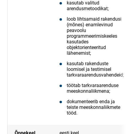
kasutab valitud
arendusmetoodikat;
loob lihtsamaid rakendusi
(mõnes) enamlevinud
peavoolu
programmeerimiskeeles
kasutades
objektorienteeritud
lähenemist;
kasutab rakenduste
loomisel ja testimisel
tarkvaraarendusvahendeid;
töötab tarkvaraarenduse
meeskonnaliikmena;
dokumenteerib enda ja
teiste meeskonnaliikmete
tööd.
Õppekeel
eesti keel