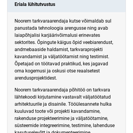
Eriala lühitutvustus
Noorem tarkvaraarendaja kutse võimaldab sul
panustada tehnoloogia arengusse ning avab
laiapõhjalisi karjäärivõimalusi erinevates
sektorites. Õpingute käigus õpid veebiarendust,
andmebaaside haldamist, tarkvaraprojekti
kavandamist ja väljatöötamist ning testimist.
Õpetajad on töötavad praktikud, kes jagavad
oma kogemusi ja oskusi otse reaalsetest
arendusprojektidest.
Noorem tarkvaraarendaja põhitöö on tarkvara
lähtekoodi kirjutamine vastavalt väljatöötatud
arhitektuurile ja disainile. Tööülesannete hulka
kuuluvad toote või projekti kavandamine,
rakenduse projekteerimine ja väljatöötamine,
süsteemide integreerimine, testimine, lahenduse
kasutuselevõtt ja dokumenteerimine.