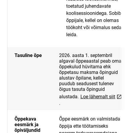
toetatud juhendavate
koolisessioonidega. Sobib
õppijale, kellel on olemas
töökoht või võimalus seda
leida.
Tasuline õpe
2026. aasta 1. septembril
algaval õppeaastal peab oma
õppekulud hüvitama ehk
õppetasu maksma õpinguid
alustav õpilane, kellel
puudub seadusest tulenev
õigus tasuta õpinguid
link ope
alustada.
Loe lähemalt siit
.
Õppekava
Õppe eesmärk on valmistada
eesmärk ja
õppija ette töötamiseks
õpiväljundid