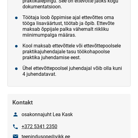
praktikalepingu. See on ettevõtte jaoks kogu
dokumentatsioon.
Töötaja loob õppimise ajal ettevõttes oma
tööga lisaväärtust, töötab ja õpib. Ettevõte
maksab õppijale palka vähemalt riikliku
miinimumpalga määras.
Kool maksab ettevõttele või ettevõttepoolsele
praktikajuhendajale tasu töökohapoolse
praktika juhendamise eest.
Ühel ettevõttepoolsel juhendajal võib olla kuni
4 juhendatavat.
Kontakt
Nimi
osakonnajuht Lea Kask
Telefon
+372 5341 2350
E-post
teenindusope@vikk.ee