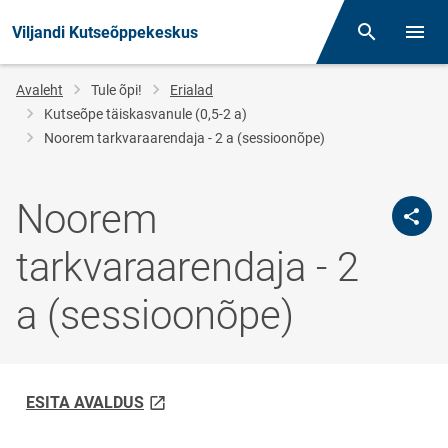
Viljandi Kutseõppekeskus
Otsing
Menüü
Jälglink
Avaleht
Tule õpi!
Erialad
Kutseõpe täiskasvanule (0,5-2 a)
Noorem tarkvaraarendaja - 2 a (sessioonõpe)
Noorem
tarkvaraarendaja - 2
a (sessioonõpe)
link opens on new page
ESITA AVALDUS