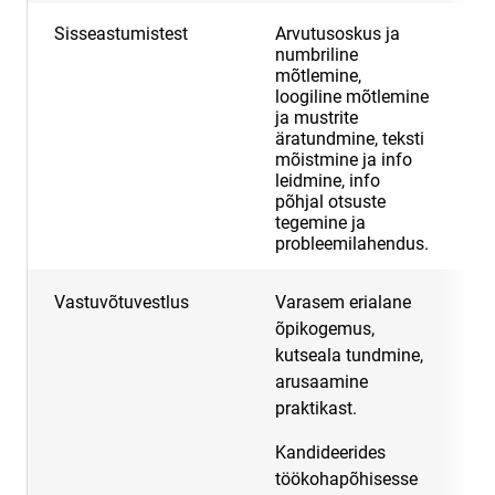
Sisseastumistest
Arvutusoskus ja
5
numbriline
mõtlemine,
loogiline mõtlemine
ja mustrite
äratundmine, teksti
mõistmine ja info
leidmine, info
põhjal otsuste
tegemine ja
probleemilahendus.
Vastuvõtuvestlus
Varasem erialane
3
õpikogemus,
kutseala tundmine,
arusaamine
praktikast.
Kandideerides
töökohapõhisesse