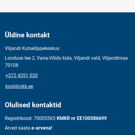
Üldine kontakt
Viljandi Kutseõppekeskus
Looduse tee 2, Vana-Võidu küla, Viljandi vald, Viljandimaa
70108
+372 4351 020
kool@vikk.ee
Olulised kontaktid
Registrikood: 70005565
KMKR nr EE100586699
Arved saata
e-arvena!