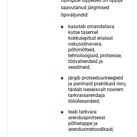
Õpingute lõppedes on õppija
saavutanud järgmised
õpiväljundid:
kasutab omandatava
kutse tasemel
kokkulepitud erialast
oskussõnavara,
põhimõtteid,
tehnoloogiaid, protsesse,
töövahendeid ja
seadmeid;
järgib protseduurireegleid
ja parimaid praktikaid ning
täidab iseseisvalt noorem
tarkvaraarendaja
tööülesandeid;
teab tarkvara
arendusprotsessi
põhietappe ja
arendusmetoodikaid;