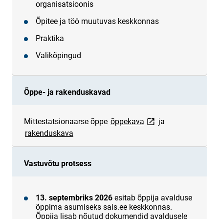
organisatsioonis
Õpitee ja töö muutuvas keskkonnas
Praktika
Valikõpingud
Õppe- ja rakenduskavad
link opens on new pa
Mittestatsionaarse õppe
õppekava
ja
rakenduskava
Vastuvõtu protsess
13. septembriks 2026
esitab õppija avalduse
õppima asumiseks sais.ee keskkonnas.
Õppija lisab nõutud dokumendid avaldusele