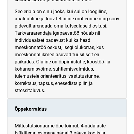
See eriala on sinu jaoks, kui sul on loogiline,
analüütiline ja loov tehniline mõtlemine ning soov
pidevalt arendada oma kutsealaseid oskusi.
Tarkvaraarendaja igapäevatöö nõuab nii
individuaalset pädevust kui ka head
meeskonnatöö oskust, isegi olukorras, kus
meeskonnaliikmed asuvad füüsiliselt eri
paikades. Oluline on õppimistahe, koostöö- ja
kohanemisvõime, suhtlemisvalmidus,
tulemustele orienteeritus, vastutustunne,
korrektsus, täpsus, enesedistsipliin ja
stressitaluvus.
Õppekorraldus
Mittestatsionaarne õpe toimub 4-nädalaste
tsüklitena: esimene nädal 3 päeva koolis ja