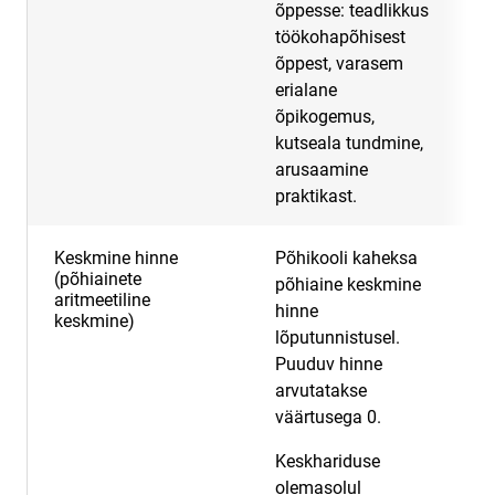
õppesse: teadlikkus
töökohapõhisest
õppest, varasem
erialane
õpikogemus,
kutseala tundmine,
arusaamine
praktikast.
Keskmine hinne
Põhikooli kaheksa
2
(põhiainete
põhiaine keskmine
aritmeetiline
hinne
keskmine)
lõputunnistusel.
Puuduv hinne
arvutatakse
väärtusega 0.
Keskhariduse
olemasolul