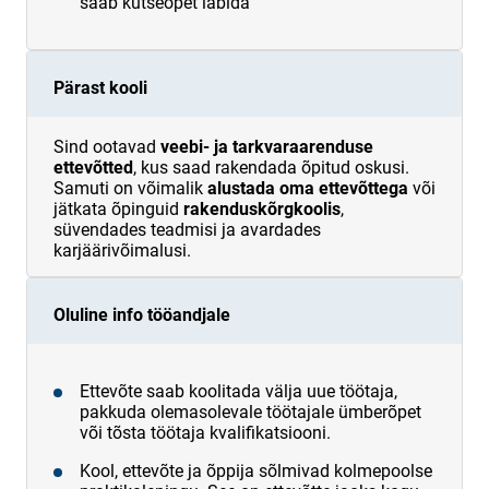
saab kutseõpet läbida
Pärast kooli
Sind ootavad
veebi- ja tarkvaraarenduse
ettevõtted
, kus saad rakendada õpitud oskusi.
Samuti on võimalik
alustada oma ettevõttega
või
jätkata õpinguid
rakenduskõrgkoolis
,
süvendades teadmisi ja avardades
karjäärivõimalusi.
Oluline info tööandjale
Ettevõte saab koolitada välja uue töötaja,
pakkuda olemasolevale töötajale ümberõpet
või tõsta töötaja kvalifikatsiooni.
Kool, ettevõte ja õppija sõlmivad kolmepoolse