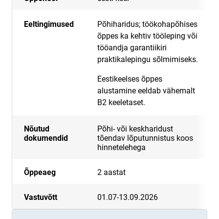
Eeltingimused
Põhiharidus; töökohapõhises
õppes ka
kehtiv tööleping või
tööandja garantiikiri
praktikalepingu sõlmimiseks.
Eestikeelses õppes
alustamine eeldab vähemalt
B2 keeletaset.
Nõutud
Põhi- või keskharidust
dokumendid
tõendav lõputunnistus koos
hinnetelehega
Õppeaeg
2 aastat
Vastuvõtt
01.07-13.09.2026