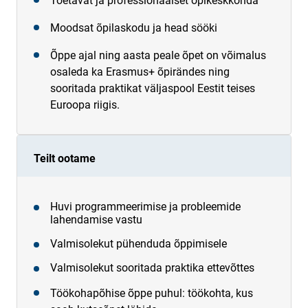
Toetavat ja professionaalset õpikeskkonda
Moodsat õpilaskodu ja head sööki
Õppe ajal ning aasta peale õpet on võimalus
osaleda ka Erasmus+ õpirändes ning
sooritada praktikat väljaspool Eestit teises
Euroopa riigis.
Teilt ootame
Huvi programmeerimise ja probleemide
lahendamise vastu
Valmisolekut pühenduda õppimisele
Valmisolekut sooritada praktika ettevõttes
Töökohapõhise õppe puhul: töökohta, kus