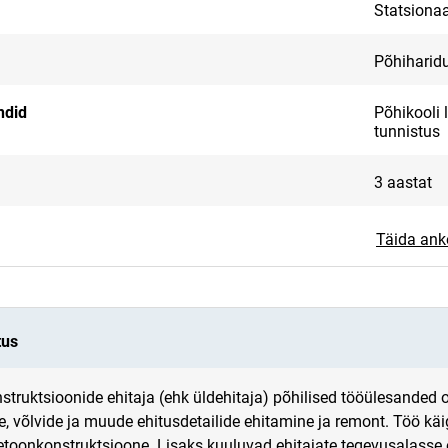
Statsiona
Põhiharid
ndid
Põhikooli 
tunnistus
3 aastat
Täida ank
tus
struktsioonide ehitaja (ehk üldehitaja) põhilised tööülesanded on 
e, võlvide ja muude ehitusdetailide ehitamine ja remont. Töö käi
etoonkonstruktsioone. Lisaks kuuluvad ehitajate tegevusalasse