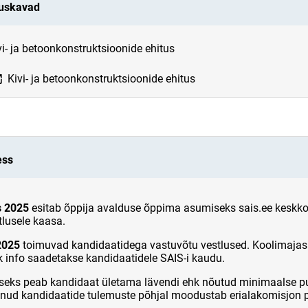
duskavad
pens on new page
i- ja betoonkonstruktsioonide ehitus
nk opens on new page
Kivi- ja betoonkonstruktsioonide ehitus
ess
s 2025
esitab õppija avalduse õppima asumiseks sais.ee keskk
tlusele kaasa.
2025
toimuvad kandidaatidega vastuvõtu vestlused. Koolimajas
ik info saadetakse kandidaatidele SAIS-i kaudu.
seks peab kandidaat ületama lävendi ehk nõutud minimaalse p
anud kandidaatide tulemuste põhjal moodustab erialakomisjon p