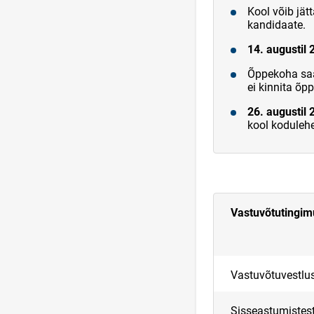
Kool võib jät
kandidaate.
14. augustil 
Õppekoha saa
ei kinnita õ
26. augustil 
kool kodulehe
Vastuvõtutingi
Vastuvõtuvestlu
Sisseastumistes