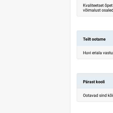
Kvaliteetset õpe
võimalust osaled
Teilt ootame
Huvi eriala vast
Pärast kooli
Ootavad sind kõi