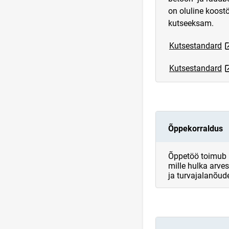
on oluline koost
kutseeksam.
l
Kutsestandard
l
Kutsestandard
Õppekorraldus
Õppetöö toimub p
mille hulka arve
ja turvajalanõud