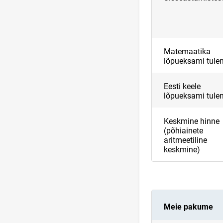
Matemaatika
lõpueksami tul
Eesti keele
lõpueksami tul
Keskmine hinne
(põhiainete
aritmeetiline
keskmine)
Meie pakume