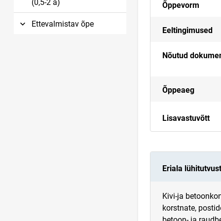
(0,5-2 a)
Õppevorm
Ettevalmistav õpe
Eeltingimused
Nõutud dokume
Õppeaeg
Lisavastuvõtt
Eriala lühitutvus
Kivi-ja betoonkon
korstnate, postid
betoon- ja raudb