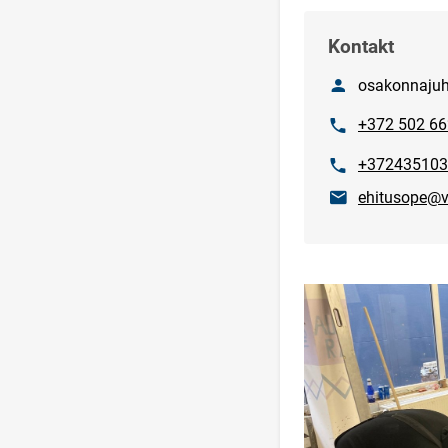
Kontakt
Nimi
osakonnajuht
Telefon
+372 502 6
Telefon
+372435103
E-post
ehitusope@v