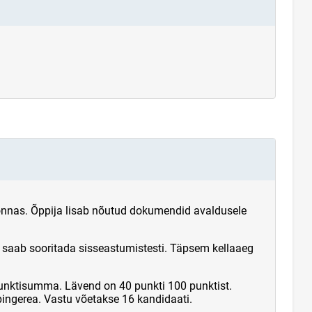
onnas. Õppija lisab nõutud dokumendid avaldusele
 saab sooritada sisseastumistesti. Täpsem kellaaeg
unktisumma. Lävend on 40 punkti 100 punktist.
ingerea. Vastu võetakse 16 kandidaati.