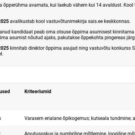
ta õpperühma avamata, kui laekub vähem kui 14 avaldust. Kool t
2025
avalikustab kool vastuvõtunimekirja sais.ee keskkonnas.
nud kandidaat peab oma otsuse õppima asumisest kinnitama SA
ppima asumist nõutud ajaks, pakutakse õppekohta pingereas järg
2025
kinnitab direktor õppima asujad ning vastuvõtu konkurss S
l.
mused
Kriteeriumid
s
Varasem erialane õpikogemus; kutseala tundmine; a
t
Arvutusoskus ja numbriline mõtlemine, loogiline mõt