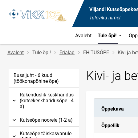
Viljandi Kutseõppeke
Tuleviku nimel
Avaleht
Tule õpi!
Õpp
Jälglink
Avaleht
Tule õpi!
Erialad
EHITUSÕPE
Kivi-ja b
Kivi- ja 
Bussijuht - 6 kuud
(töökohapõhine õpe)
Rakenduslik keskharidus
(kutsekeskharidusõpe - 4
a)
Õppekava
Kutseõpe noorele (1-2 a)
Õppeliik
Kutseõpe täiskasvanule