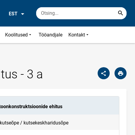
EST
Koolitused
Tööandjale
Kontakt
tus - 3 a
etoonkonstruktsioonide ehitus
 kutseõpe / kutsekeskharidusõpe