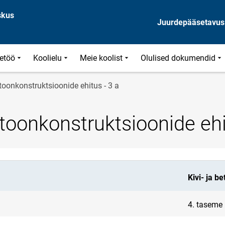
skus
Juurdepääsetavus
etöö
Koolielu
Meie koolist
Olulised dokumendid
etoonkonstruktsioonide ehitus - 3 a
betoonkonstruktsioonide ehi
Kivi- ja b
4. taseme