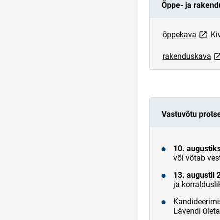
Õppe- ja raken
link o
õppekava
Kiv
li
rakenduskava
Vastuvõtu prots
10. augustik
või võtab ves
13. augustil 
ja korraldusl
Kandideerimi
Lävendi ület