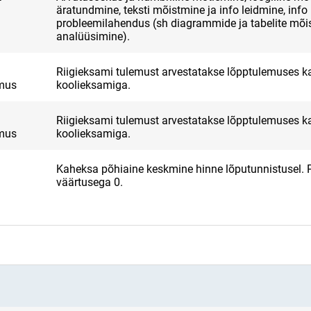
äratundmine, teksti mõistmine ja info leidmine, info
probleemilahendus (sh diagrammide ja tabelite mõi
analüüsimine).
Riigieksami tulemust arvestatakse lõpptulemuses ka
emus
koolieksamiga.
Riigieksami tulemust arvestatakse lõpptulemuses ka
emus
koolieksamiga.
Kaheksa põhiaine keskmine hinne lõputunnistusel. 
väärtusega 0.