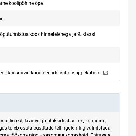
arne koolipõhine õpe
us
lõputunnistus koos hinnetelehega ja 9. klassi
link opens on n
eet, kui soovid kandideerida vabale õppekohale.
tellistest, kividest ja plokkidest seinte, kaminate,
gus tuleb osata püstitada tellinguid ning valmistada
 oma töökoha ning –seadmete korrashoid. Ehitusalal