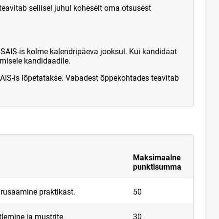
eavitab sellisel juhul koheselt oma otsusest
IS-is kolme kalendripäeva jooksul. Kui kandidaat
misele kandidaadile.
AIS-is lõpetatakse. Vabadest õppekohtades teavitab
Maksimaalne
punktisumma
rusaamine praktikast.
50
lemine ja mustrite
30