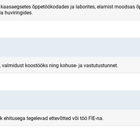
t kaasaegsetes õppetöökodades ja laborites, elamist moodsas õp
a huviringides.
u, valmidust koostööks ning kohuse- ja vastutustunnet.
k ehitusega tegelevad ettevõtted või töö FIE-na.