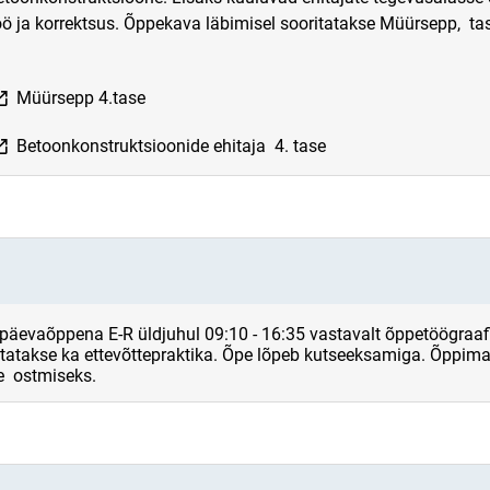
öö ja korrektsus. Õppekava läbimisel sooritatakse Müürsepp, tas
ink opens on new page
Müürsepp 4.tase
ink opens on new page
Betoonkonstruktsioonide ehitaja 4. tase
äevaõppena E-R üldjuhul 09:10 - 16:35 vastavalt õppetöögraafi
statakse ka ettevõttepraktika. Õpe lõpeb kutseeksamiga. Õppima
e ostmiseks.