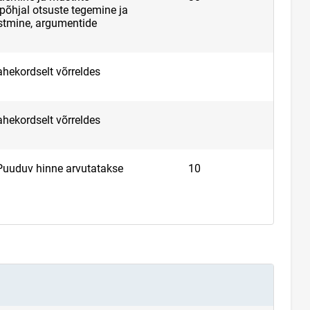
 põhjal otsuste tegemine ja
stmine, argumentide
hekordselt võrreldes
hekordselt võrreldes
Puuduv hinne arvutatakse
10