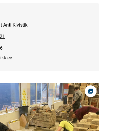
 Anti Kivistik
621
6
ikk.ee
Ava foto