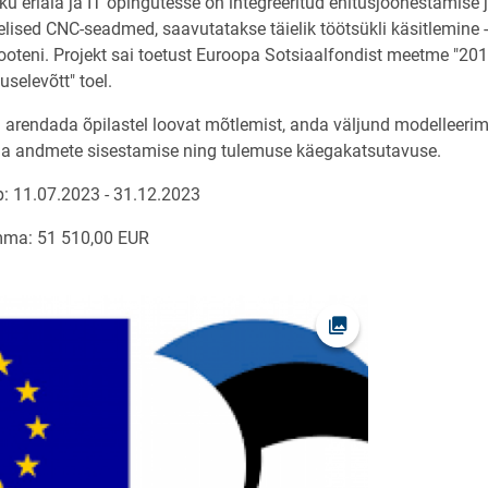
tiku eriala ja IT õpingutesse on integreeritud ehitusjoonestamis
lised CNC-seadmed, saavutatakse täielik töötsükli käsitlemine - 
tooteni. Projekt sai toetust Euroopa Sotsiaalfondist meetme "
selevõtt" toel.
i arendada õpilastel loovat mõtlemist, anda väljund modelleerim
 ja andmete sisestamise ning tulemuse käegakatsutavuse.
pp: 11.07.2023 - 31.12.2023
umma: 51 510,00 EUR
Ava foto