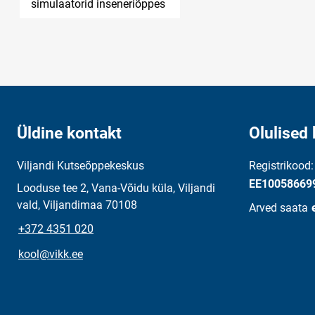
simulaatorid inseneriõppes
Üldine kontakt
Olulised 
Viljandi Kutseõppekeskus
Registrikood
EE10058669
Looduse tee 2, Vana-Võidu küla, Viljandi
vald, Viljandimaa 70108
Arved saata
+372 4351 020
kool@vikk.ee