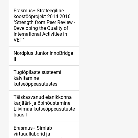
Erasmus+ Strateegiline
koostööprojekt 2014-2016
"Strength from Peer Review -
Developing the Quality of
International Activities in
VET"
Nordplus Junior InnoBridge
II
Tugiõpilaste süsteemi
käivitamine
kutseõppeasutustes
Täiskasvanud elanikkonna
karjääri- ja õpinõustamine
Liivimaa kutseõppeasutuste
baasil
Erasmus+ Simlab
virtuaallaborid ja