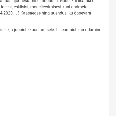
e ja masinjoonestamise moodulid. Nüüd, kui lisatakse
ideest, eskiisist, modelleerimisest kuni andmete
2014-2020.1.3 Kaasaegse ning uuendusliku õppevara
isele ja jooniste koostamisele, IT teadmiste arendamine