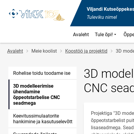
Viljandi Kutseõppeke
Tuleviku nimel
Avaleht
Tule õpi!
Õppe
Jälglink
Avaleht
Meie koolist
Koostöö ja projektid
3D mode
3D model
Rohelise toidu toodame ise
CNC sea
3D modelleerimise
ühendamine
õppeotstarbelise CNC
seadmega
Projektiga "3D mode
Keevitussimulaatorite
õppeotstarbelist pui
hankimine ja kasutuselevõtt
lisaseadmega. Sead