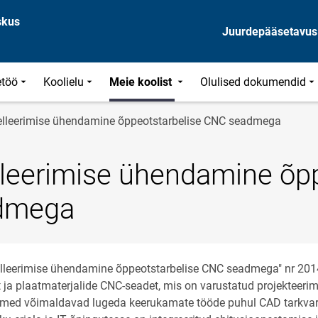
skus
Juurdepääsetavus
töö
Koolielu
Meie koolist
Olulised dokumendid
lleerimise ühendamine õppeotstarbelise CNC seadmega
leerimise ühendamine õpp
dmega
lleerimise ühendamine õppeotstarbelise CNC seadmega" nr 2014-
t ja plaatmaterjalide CNC-seadet, mis on varustatud projekteerim
med võimaldavad lugeda keerukamate tööde puhul CAD tarkvara