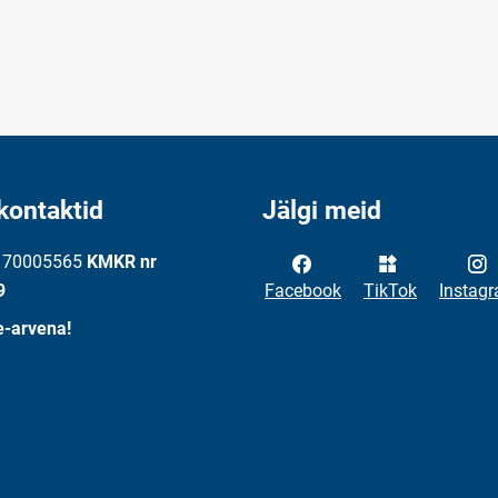
kontaktid
Jälgi meid
: 70005565
KMKR nr
9
Facebook
TikTok
Instag
e-arvena!