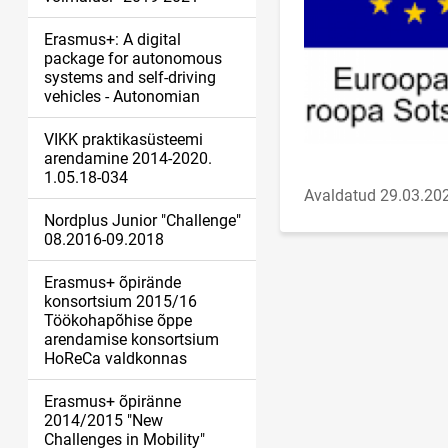
Erasmus+: A digital
package for autonomous
systems and self-driving
vehicles - Autonomian
VIKK praktikasüsteemi
arendamine 2014-2020.
1.05.18-034
Avaldatud 29.03.20
Nordplus Junior "Challenge"
08.2016-09.2018
Erasmus+ õpirände
konsortsium 2015/16
Töökohapõhise õppe
arendamise konsortsium
HoReCa valdkonnas
Erasmus+ õpiränne
2014/2015 "New
Challenges in Mobility"