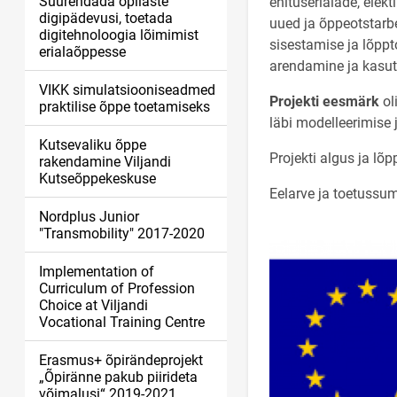
Suurendada õpilaste
ehituserialade, elek
digipädevusi, toetada
uued ja õppeotstarbe
digitehnoloogia lõimimist
sisestamise ja lõpp
erialaõppesse
arendamine ja kasutu
VIKK simulatsiooniseadmed
Projekti eesmärk
ol
praktilise õppe toetamiseks
läbi modelleerimise
Kutsevaliku õppe
Projekti algus ja lõ
rakendamine Viljandi
Kutseõppekeskuse
Eelarve ja toetuss
Nordplus Junior
"Transmobility" 2017-2020
Implementation of
Curriculum of Profession
Choice at Viljandi
Vocational Training Centre
Erasmus+ õpirändeprojekt
„Õpiränne pakub piirideta
võimalusi“ 2019-2021