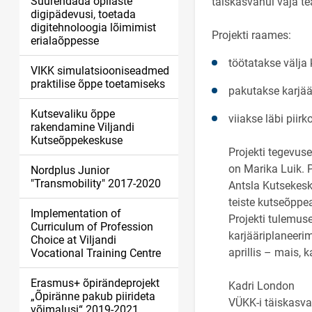
Suurendada õpilaste
täiskasvanul vaja te
digipädevusi, toetada
digitehnoloogia lõimimist
Projekti raames:
erialaõppesse
töötatakse välja
VIKK simulatsiooniseadmed
praktilise õppe toetamiseks
pakutakse karjää
Kutsevaliku õppe
viiakse läbi piir
rakendamine Viljandi
Kutseõppekeskuse
Projekti tegevuse
on Marika Luik. 
Nordplus Junior
"Transmobility" 2017-2020
Antsla Kutsekesk
teiste kutseõppe
Implementation of
Projekti tulemus
Curriculum of Profession
karjääriplaneeri
Choice at Viljandi
aprillis – mais,
Vocational Training Centre
Erasmus+ õpirändeprojekt
Kadri London
„Õpiränne pakub piirideta
VÜKK-i täiskasva
võimalusi“ 2019-2021