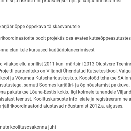
admisi ja oskusi ning kaasaegset õpi- ja karjäärinõustamist.
 karjääriõppe õppekava täiskasvanutele
rikoordinaatorite poolt projektis osalevates kutseõppeasutustes
konna elanikele kursused karjääriplaneerimisest
d viiakse ellu aprillist 2011 kuni märtsini 2013 Olustvere Teen
Projekti partneriteks on Viljandi Ühendatud Kutsekeskkool, Va
kool ja Võrumaa Kutsehariduskeskus. Koostööd tehakse SA Inno
asutustega, samuti Soomes karjääri- ja õpinõustamist pakkuva,
ena pakutakse Lõuna-Eestis kokku ligi kolmele tuhandele Viljandi
misalast teenust. Koolituskursuste info leiate ja registreerumin
 karjäärikoordinaatorid alustavad nõustamist 2012.a. alguses.
nute koolitusosakonna juht