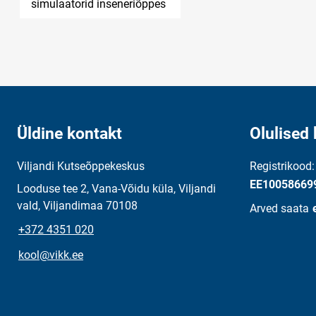
simulaatorid inseneriõppes
Üldine kontakt
Olulised 
Viljandi Kutseõppekeskus
Registrikood
EE10058669
Looduse tee 2, Vana-Võidu küla, Viljandi
vald, Viljandimaa 70108
Arved saata
+372 4351 020
kool@vikk.ee