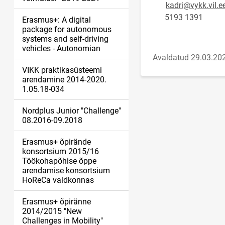
kadri@vykk.vil.e
5193 1391
Erasmus+: A digital
package for autonomous
systems and self-driving
vehicles - Autonomian
Avaldatud 29.03.20
VIKK praktikasüsteemi
arendamine 2014-2020.
1.05.18-034
Nordplus Junior "Challenge"
08.2016-09.2018
Erasmus+ õpirände
konsortsium 2015/16
Töökohapõhise õppe
arendamise konsortsium
HoReCa valdkonnas
Erasmus+ õpiränne
2014/2015 "New
Challenges in Mobility"