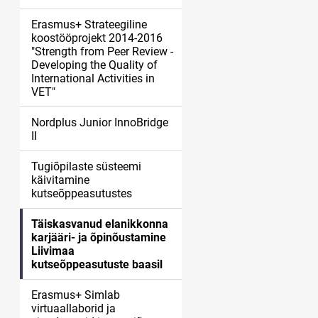
Erasmus+ Strateegiline
koostööprojekt 2014-2016
"Strength from Peer Review -
Developing the Quality of
International Activities in
VET"
Nordplus Junior InnoBridge
II
Tugiõpilaste süsteemi
käivitamine
kutseõppeasutustes
Täiskasvanud elanikkonna
karjääri- ja õpinõustamine
Liivimaa
kutseõppeasutuste baasil
Erasmus+ Simlab
virtuaallaborid ja