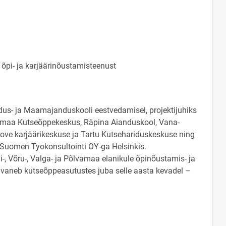
 õpi- ja karjäärinõustamisteenust
indus- ja Maamajanduskooli eestvedamisel, projektijuhiks
lgamaa Kutseõppekeskus, Räpina Aianduskool, Vana-
ve karjäärikeskuse ja Tartu Kutsehariduskeskuse ning
 Suomen Tyokonsultointi OY-ga Helsinkis.
-, Võru-, Valga- ja Põlvamaa elanikule õpinõustamis- ja
e avaneb kutseõppeasutustes juba selle aasta kevadel –