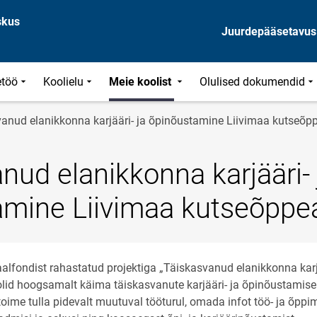
skus
Juurdepääsetavus
töö
Koolielu
Meie koolist
Olulised dokumendid
anud elanikkonna karjääri- ja õpinõustamine Liivimaa kutseõpp
nud elanikkonna karjääri- 
mine Liivimaa kutseõppea
aalfondist rahastatud projektiga „Täiskasvanud elanikkonna kar
olid hoogsamalt käima täiskasvanute karjääri- ja õpinõustamise
 toime tulla pidevalt muutuval tööturul, omada infot töö- ja õpp