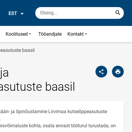
EST
Koolitused
Tööandjale
Kontakt
easutuste baasil
ja
sutuste baasil
jääri- ja õpinõustamine Liivimaa kutseõppeasutuste
.
imisvõimaluste kohta, osata ennast tööturul turustada, on