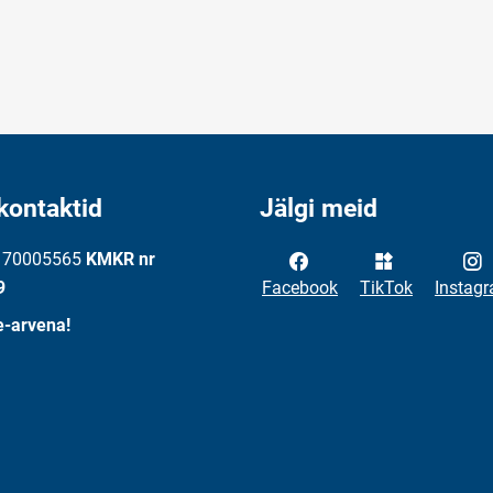
kontaktid
Jälgi meid
: 70005565
KMKR nr
9
Facebook
TikTok
Instag
e-arvena!