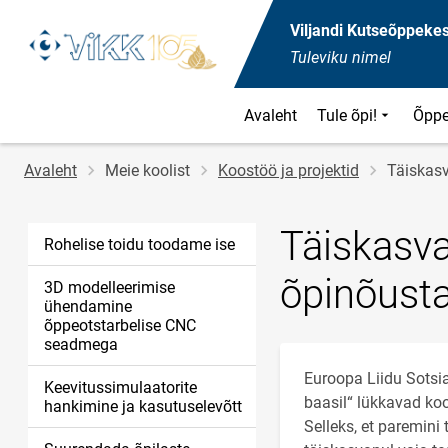
Viljandi Kutseõppeke
Tuleviku nimel
Avaleht
Tule õpi!
Õppe
Jälglink
Avaleht
Meie koolist
Koostöö ja projektid
Täiskasv
Täiskasva
Rohelise toidu toodame ise
õpinõusta
3D modelleerimise
ühendamine
õppeotstarbelise CNC
seadmega
Euroopa Liidu Sotsi
Keevitussimulaatorite
baasil“ lükkavad ko
hankimine ja kasutuselevõtt
Selleks, et paremini