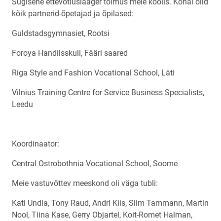
Sügisene ettevõtluslaager toimus meie koolis. Kohal olid
kõik partnerid-õpetajad ja õpilased:
Guldstadsgymnasiet, Rootsi
Foroya Handilsskuli, Fääri saared
Riga Style and Fashion Vocational School, Läti
Vilnius Training Centre for Service Business Specialists,
Leedu
Koordinaator:
Central Ostrobothnia Vocational School, Soome
Meie vastuvõttev meeskond oli väga tubli:
Kati Undla, Tony Raud, Andri Kiis, Siim Tammann, Martin
Nool, Tiina Kase, Gerry Objartel, Koit-Romet Halman,