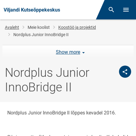
Viljandi Kutseõppekeskus
Otsing
Menüü
Jälglink
Avaleht
Meie koolist
Koostöö ja projektid
Nordplus Junior InnoBridge II
Show more
Nordplus Junior
InnoBridge II
Nordplus Junior InnoBridge II lõppes kevadel 2016.